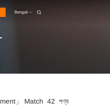
Bengali
T
pment」 Match 42 পণ্য