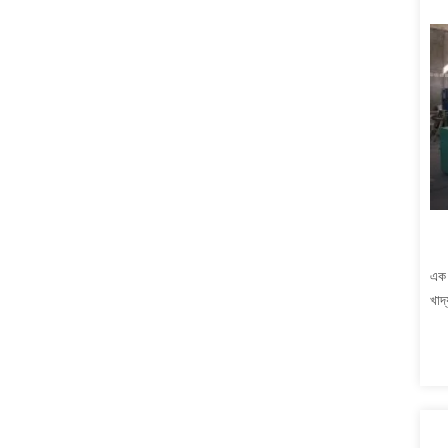
এক 
খাদ্