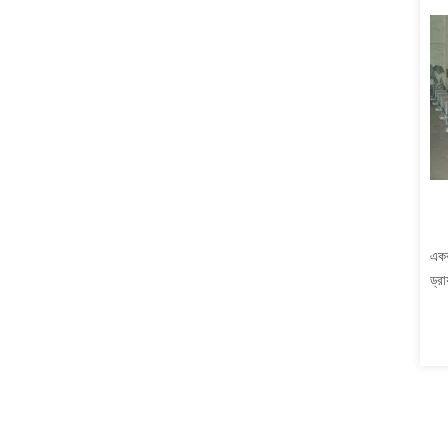
একক
ড্রা