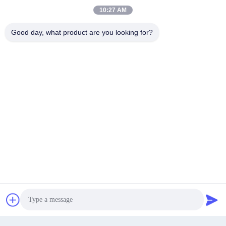
ভ্যাকুয়াম র্যাক স্ল্যাড শুকানোর মেশিন ZPG বর্জ্য
ভ্যাকুয়াম ক্রমাগত শুকানোর মেশিন SUS304
10:27 AM
জল স্ল্যাড শুকানোর মেশিন
উদ্ভিদ শুকানোর সরঞ্জাম
Good day, what product are you looking for?
Get Best Price
Get Best Price
ক্রমাগত প্লেট ড্রায়ার রাসায়নিক দ্রাবক শুকানোর
ক্লোরিনযুক্ত প্যারাফিন রাসায়নিক ড্রায়ার মেশিন
সরঞ্জাম
15kw উচ্চ ভোল্টেজ
Get Best Price
Get Best Price
Get a Quote