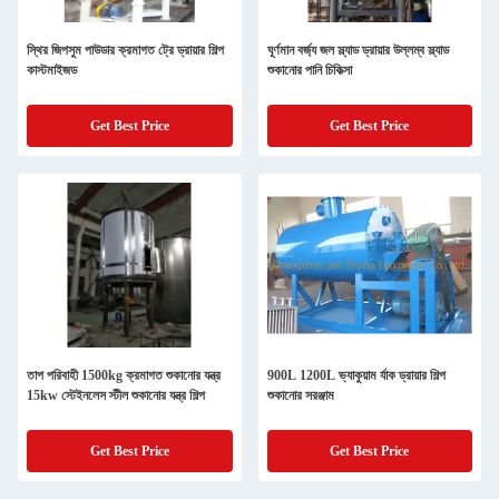
স্থির জিপসুম পাউডার ক্রমাগত ট্রে ড্রায়ার শিল্প
ঘূর্ণমান বর্জ্য জল স্ল্যাড ড্রায়ার উল্লম্ব স্ল্যাড
কাস্টমাইজড
শুকানোর পানি চিকিত্সা
Get Best Price
Get Best Price
তাপ পরিবাহী 1500kg ক্রমাগত শুকানোর যন্ত্র
900L 1200L ভ্যাকুয়াম র্যাক ড্রায়ার শিল্প
15kw স্টেইনলেস স্টীল শুকানোর যন্ত্র শিল্প
শুকানোর সরঞ্জাম
Get Best Price
Get Best Price