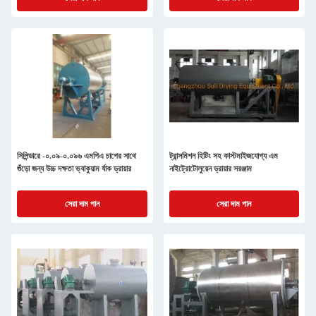
সিলিন্ডারে -০.০৯-০.০৯৬ এমপিএ চাপের সাথে
ট্রান্সমিশন হিটিং সহ কাস্টমাইজযোগ্য এম
গুঁড়ো জন্য উচ্চ দক্ষতা ভ্যাকুয়াম র্যাক ড্রায়ার
নাইট্রোটোলুয়েন ড্রায়ার সরঞ্জাম
সেরা দাম পান
সেরা দাম পান