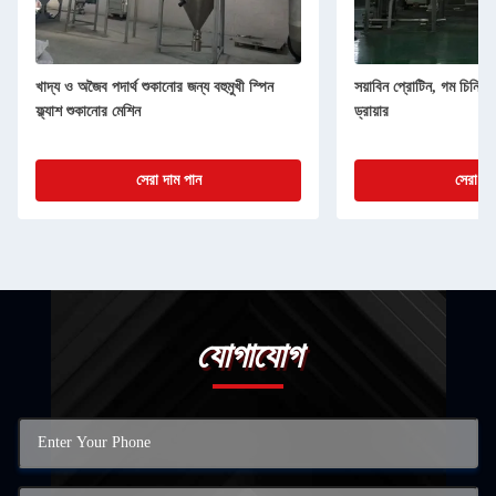
খাদ্য ও অজৈব পদার্থ শুকানোর জন্য বহুমুখী স্পিন
সয়াবিন প্রোটিন, গম চিনি, গম স্
ফ্ল্যাশ শুকানোর মেশিন
ড্রায়ার
সেরা দাম পান
সেরা দা
যোগাযোগ