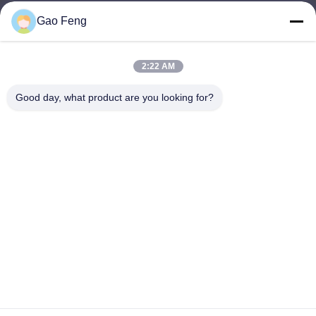
Gao Feng
suli@sulidry.com
E-mail
2:22 AM
Good day, what product are you looking for?
0086-519-88670331
ফোন
Changzhou Su Li drying equipment Co., Ltd.