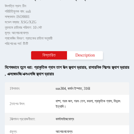
উৎপত্তি স্থল: চীন
পরিচিতিমুলক নাম: suli
সাক্ষ্যদান: ISO9001
মডেল নম্বার: XSG/XZG
ন্যূনতম চাহিদার পরিমাণ: 10 সেট
মূল্য: আলোচনাযোগ্য
প্যাকেজিং বিবরণ: গ্রাহকের চাহিদা অনুযায়ী
পরিশোধের শর্ত: টি/টি
বিস্তারিত
Description
বিশেষভাবে তুলে ধরা:
প্রাকৃতিক গ্যাস তাপ উত্স ফ্ল্যাশ ড্রায়ার
,
রাসায়নিক শিল্পের ফ্ল্যাশ ড্রায়ার
,
এক্সজেডজি/এক্সএসজি ফ্ল্যাশ ড্রায়ার
1উপাদান:
sus304, কার্বন ইস্পাত, 316l
বাষ্প, গরম জল, গরম তেল, কয়লা, প্রাকৃতিক গ্যাস, বিদ্যুৎ
2তাপের উৎস:
ইত্যাদি।
3উত্পাদন প্রয়োজনীয়তা:
কাস্টমাইজযোগ্য
4মূল্য:
আলোচনাযোগ্য