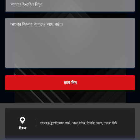
জমা দিন
সানহেকু ইন্ডাস্ট্রিয়াল পার্ক, ঝেংলু টাউন, তিয়ানিং জেলা, চাংঝো সিটি
ঠিকানা