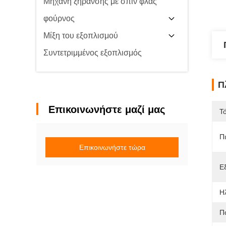
Μηχανή ξήρανσης με σπιν φλας
φούρνος
Μίξη του εξοπλισμού
Συντετριμμένος εξοπλισμός
Π
Επικοινωνήστε μαζί μας
Τ
Π
Επικοινωνήστε τώρα
Ε
Η
Π