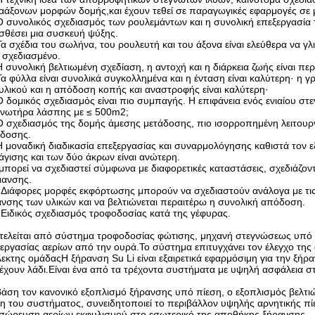
αάξονων μορφών δομής,και έχουν τεθεί σε παραγωγικές εφαρμογές σε 
Ο συνολικός σχεδιασμός των ρουλεμάντων και η συνολική επεξεργασία τ
θέσει μια συσκευή ψύξης.
Τα σχέδια του σωλήνα, του ρουλευτή και του άξονα είναι ελεύθερα να γ
ι σχεδιασμένο.
Η συνολική βελτιωμένη σχεδίαση, η αντοχή και η διάρκεια ζωής είναι πε
Τα φύλλα είναι συνολικά συγκολλημένα και η ένταση είναι καλύτερη· η
υλικού και η απόδοση κοπής και αναστροφής είναι καλύτερη·
Ο δομικός σχεδιασμός είναι πιο συμπαγής. Η επιφάνεια ενός ενιαίου σ
γνωτήρα λάσπης με ≤ 500m2;
Ο σχεδιασμός της δομής άμεσης μετάδοσης, πιο ισορροπημένη λειτουργί
άδοσης.
Η μοναδική διαδικασία επεξεργασίας και συναρμολόγησης καθιστά τον
γισης και των δύο άκρων είναι ανώτερη.
 μπορεί να σχεδιαστεί σύμφωνα με διαφορετικές καταστάσεις, σχεδιάζο
μανσης.
 Διάφορες μορφές εκφόρτωσης μπορούν να σχεδιαστούν ανάλογα με τις 
νσης των υλικών και να βελτιώνεται περαιτέρω η συνολική απόδοση.
 Ειδικός σχεδιασμός τροφοδοσίας κατά της γέφυρας.
τελείται από σύστημα τροφοδοσίας φώτισης, μηχανή στεγνώσεως υπό
εργασίας αερίων από την ουρά.Το σύστημα επιτυγχάνει τον έλεγχο της α
εκτης ομάδαςΗ ξήρανση Su Li είναι εξαιρετικά εφαρμόσιμη για την ξή
έχουν λάδι.Είναι ένα από τα τρέχοντα συστήματα με υψηλή ασφάλεια σ
άση τον κανονικό εξοπλισμό ξήρανσης υπό πίεση, ο εξοπλισμός βελτιών
η του συστήματος, συνειδητοποιεί το περιβάλλον υψηλής αρνητικής π
σώρευση αερίων εκφυλισμού στο εσωτερικό της αποθήκης ξήρανσης.