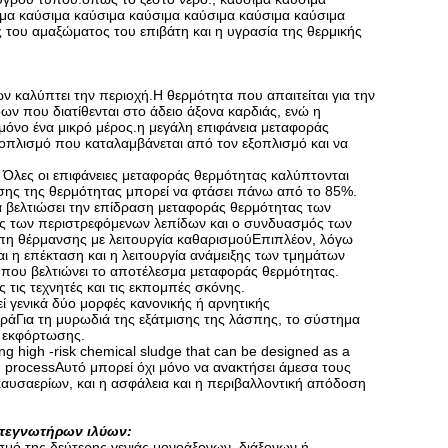
ιμα καύσιμα καύσιμα καύσιμα καύσιμα καύσιμα καύσιμα
 του αμαξώματος του επιβάτη και η υγρασία της θερμικής
 καλύπτει την περιοχή.Η θερμότητα που απαιτείται για την
ν που διατίθενται στο άδειο άξονα καρδιάς, ενώ η
μόνο ένα μικρό μέρος.η μεγάλη επιφάνεια μεταφοράς
ξοπλισμό που καταλαμβάνεται από τον εξοπλισμό και να
. Όλες οι επιφάνειες μεταφοράς θερμότητας καλύπτονται
σης της θερμότητας μπορεί να φτάσει πάνω από το 85%.
να βελτιώσει την επίδραση μεταφοράς θερμότητας των
ης των περιστρεφόμενων λεπίδων και ο συνδυασμός των
πη θέρμανσης με λειτουργία καθαρισμούΕπιπλέον, λόγω
 η επέκταση και η λειτουργία ανάμειξης των τμημάτων
,που βελτιώνει το αποτέλεσμα μεταφοράς θερμότητας.
ς τις τεχνητές και τις εκπομπές σκόνης.
 γενικά δύο μορφές κανονικής ή αρνητικής
υράΓια τη μυρωδιά της εξάτμισης της λάσπης, το σύστημα
ς εκφόρτωσης.
ng high -risk chemical sludge that can be designed as a
ng processΑυτό μπορεί όχι μόνο να ανακτήσει άμεσα τους
αυσαερίων, και η ασφάλεια και η περιβαλλοντική απόδοση
 στεγνωτήρων ιλύων:
σμό της δεύτερης γενιάς μονοάξονων, διάξονων ή