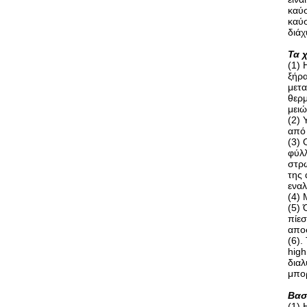
καύσ
καύσ
διάχ
Τα 
(1) 
ξήρα
μετα
θερμ
μειώ
(2) 
από 
(3) 
φύλ
στρω
της 
εναλ
(4) 
(5) 
πίεσ
αποσ
(6).
high
διαλ
μπορ
Βασ
(1) 