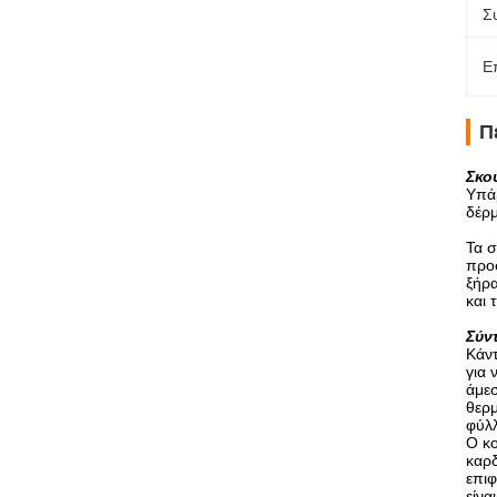
Σ
Ε
Π
Σκο
Υπάρ
δέρμ
Τα σ
προσ
ξήρα
και 
Σύν
Κάντ
για 
άμεσ
θερμ
φύλ
Ο κο
καρδ
επιφ
είνα