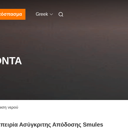
πόσπασμα
Greek
ΌΝΤΑ
μιση νερού
πειρία Ασύγκριτης Απόδοσης Smules