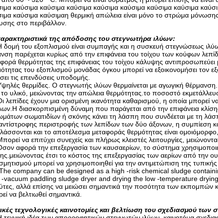
ιμα καύσιμα καύσιμα καύσιμα καύσιμα καύσιμα καύσιμα καύσιμα καύσ
ιμα καύσιμα καύσιμαη θερμική απώλεια είναι μόνο το στρώμα μόνωσης
υσης στο περιβάλλον.
χαρακτηριστικά της απόδοσης του στεγνωτήρα ιλύων:
Η δομή του εξοπλισμού είναι συμπαγής και η συσκευή στεγνώσεως ιλύων
νση παρέχεται κυρίως από την επιφάνεια του τοίχου των κούφων λεπίδω
φορά θερμότητας της επιφάνειας του τοίχου κάλυψης αντιπροσωπεύει 
ότητας του εξοπλισμού μονάδας όγκου μπορεί να εξοικονομήσει τον ε
σει τις επενδύσεις υποδομής.
Υψηλές θερμίδες. Ο στεγνωτής ιλύων θερμαίνεται με αγωγική θέρμανση
το υλικό, μειώνοντας την απώλεια θερμότητας.το ποσοστό εκμετάλλευ
Οι λεπίδες έχουν μια ορισμένη ικανότητα καθαρισμού, η οποία μπορεί 
λων.Η διασκορπισμένη δύναμη που παράγεται από την επιφάνεια κλίσ
μάτων σωματιδίων ή σκόνης κάνει τη λάσπη που συνδέεται με τη λάσ
αντίστροφης περιστροφής των λεπίδων των δύο άξονων, η συμπίεση και
λάσσονται και το αποτέλεσμα μεταφοράς θερμότητας είναι ομοιόμορφο
Μπορεί να επιτύχει συνεχείς και πλήρως κλειστές λειτουργίες, μειώνοντα
Όσον αφορά την επεξεργασία των καυσαερίων, το σύστημα χρησιμοποιεί
ης.μειώνοντας έτσι το κόστος της επεξεργασίας των αερίων από την ο
μητισμού μπορεί να χρησιμοποιηθεί για την αντιμετώπιση της τυπική
 The company can be designed as a high -risk chemical sludge containi
 -vacuum paddling sludge dryer and drying the low -temperature dryi
ύτες, αλλά επίσης να μειώσει σημαντικά την ποσότητα των εκπομπών κ
εί να βελτιωθεί σημαντικά.
ικές τεχνολογικές καινοτομίες και βελτίωση του σχεδιασμού των
Η τεχνική ιδέα των απορροφητικών στεγνωτών ιλύων, καινοτόμα σχεδια