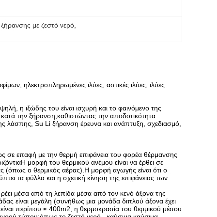
ξήρανσης με ζεστό νερό
, 
οφίμων, ηλεκτροπληρωμένες ιλύες, αστικές ιλύες, ιλύες
ψηλή, η ιξώδης του είναι ισχυρή και το φαινόμενο της
 κατά την ξήρανση,καθιστώντας την αποδοτικότητα
ς λάσπης, Su Li ξήρανση έρευνα και ανάπτυξη, σχεδιασμό,
ως σε επαφή με την θερμή επιφάνεια του φορέα θέρμανσης
ιζόντιαΗ μορφή του θερμικού ανέμου είναι να έρθει σε
ς (όπως ο θερμικός αέρας).Η μορφή αγωγής είναι ότι ο
πτει τα φύλλα και η σχετική κίνηση της επιφάνειας των
 ρέει μέσα από τη λεπίδα μέσα από τον κενό άξονα της
δας είναι μεγάλη (συνήθως μια μονάδα διπλού άξονα έχει
 είναι περίπου ≤ 400m2, η θερμοκρασία του θερμικού μέσου
ι υγρού τύπου:όπως το ζεστό νερό., καύσιμα καύσιμα