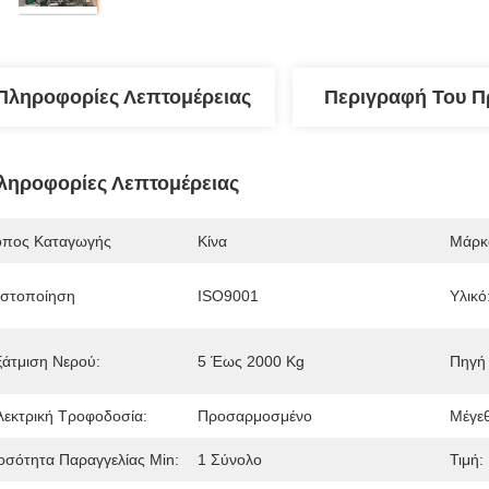
Πληροφορίες Λεπτομέρειας
Περιγραφή Του Π
ληροφορίες Λεπτομέρειας
όπος Καταγωγής
Κίνα
Μάρκ
ιστοποίηση
ISO9001
Υλικό
ξάτμιση Νερού:
5 Έως 2000 Kg
Πηγή
λεκτρική Τροφοδοσία:
Προσαρμοσμένο
Μέγε
οσότητα Παραγγελίας Min:
1 Σύνολο
Τιμή: