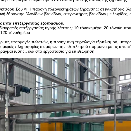
γκτσοου Σου Λι Η παροχή πλεονεκτημάτων ξήρανσης: στεγνωτήρας βλο
νή ξήρανσης βλονίδων βλονίδων, στεγνωτήρας βλονίδων με λωρίδες, 
νότητα επεξεργασίας εξοπλισμού:
ιαγραφές επεξεργασίας υγρής λάσπης: 10 τόνοι/ημέρα, 20 τόνοι/ημέρα,
120 τόνοι/ημέρα
ριμες εφαρμογές πελατών, η προηγμένη τεχνολογία εξοπλισμού, μπορο
τομερείς πληροφορίες διαμόρφωσης εξοπλισμού σύμφωνα με τις απαιτ
ραγμάτευσης., έλα στο εργοστάσιο για επιθεώρηση.