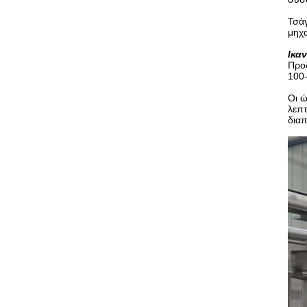
Τσά
μηχα
Ικα
Προδ
100-
Οι ώ
λεπ
διαπ