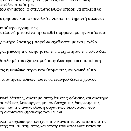
μεγάλες ποσότητες;
ου οχήματος, ο στεγνωτής ιλύων μπορεί να επιλέξει να
λιστρήσουν και το συνολικό πλαίσιο του ξηραντή σαλόνιας
ρισσότερο εγγυημένες.
 γρατζουνιά μπορεί να προστεθεί σύμφωνα με την κατάσταση
τεγνωτήρα λάσπης μπορεί να σχεδιαστεί με ένα μεγάλο
α, μείωση της κίνησης και της σφιχτότητας της αλυσίδας
 εξοπλισμό του εξοπλισμού ασφαλέστερο και η απόδοση
ντας ημικύκλικα στρώματα θέρμανσης και γενικό τύπο
απαιτήσεις υλικών, ώστε να εξασφαλίζεται ο χρόνος
 κενό λάσπης, σύστημα αποχέτευσης φώτισης και σύστημα
σφάλειας λειτουργίας με τον έλεγχο της διαίρεσης της
ρανση και την ανακύκλωση οργανικών διαλύσεων που
τη διαδικασία ξήρανσης των ιλύων.
ει το σχεδιασμό, ενισχύει την ικανότητα αντίστασης στην
ίεσης του συστήματος,και αποτρέπει αποτελεσματικά τη