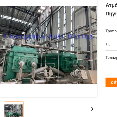
Ατμό
Πηγή
Τροπο
Τιμή:
Τυπική
Βρεί