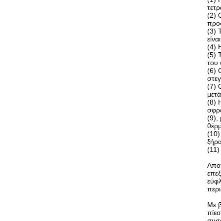
τετρ
(2) 
προσ
(3) 
είνα
(4) 
(5) 
του 
(6) 
στε
(7) 
μετ
(8) 
σφρά
(9),
θέρ
(10)
ξήρα
(11)
Απο
επεξ
εύφλ
περι
Με β
πίεσ
συσ