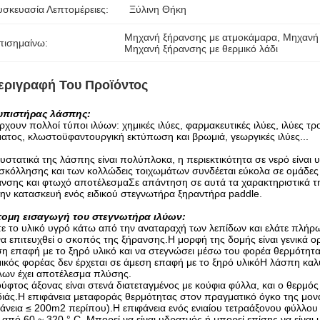
υσκευασία Λεπτομέρειες:
Ξύλινη Θήκη
Μηχανή ξήρανσης με ατμοκάμαρα
, 
Μηχανή 
πισημαίνω:
Μηχανή ξήρανσης με θερμικό λάδι
εριγραφή Του Προϊόντος
υπιστήρας λάσπης:
χουν πολλοί τύποι ιλύων: χημικές ιλύες, φαρμακευτικές ιλύες, ιλύες τρ
ατος, κλωστοϋφαντουργική εκτύπωση και βρωμιά, γεωργικές ιλύες...
υστατικά της λάσπης είναι πολύπλοκα, η περιεκτικότητα σε νερό είναι υ
κόλλησης και των κολλώδεις τοιχωμάτων συνδέεται εύκολα σε ομάδες
νσης και φτωχό αποτέλεσμαΣε απάντηση σε αυτά τα χαρακτηριστικά τη
την κατασκευή ενός ειδικού στεγνωτήρα ξηραντήρα paddle.
τομη εισαγωγή του στεγνωτήρα ιλύων:
ε το υλικό υγρό κάτω από την αναταραχή των λεπίδων και ελάτε πλήρ
να επιτευχθεί ο σκοπός της ξήρανσης.Η μορφή της δομής είναι γενικά ορ
η επαφή με το ξηρό υλικό και να στεγνώσει μέσω του φορέα θερμότητα
ικός φορέας δεν έρχεται σε άμεση επαφή με το ξηρό υλικόΗ λάσπη καλύ
λων έχει αποτέλεσμα πλύσης.
ύφτος άξονας είναι στενά διατεταγμένος με κούφια φύλλα, και ο θερμός
ιάς.Η επιφάνεια μεταφοράς θερμότητας στον πραγματικό όγκο της μονά
άνεια ≤ 200m2 περίπου).Η επιφάνεια ενός ενιαίου τετραάξονου φύλλου
ι από 60 ~ 320 ° C. Μπορεί να είναι υδρατμός ή μπορεί επίσης να είνα