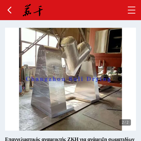
2
/
2
Επαγγελματικός αναμεικτής ZKH για ανάμειξη σωματιδίων