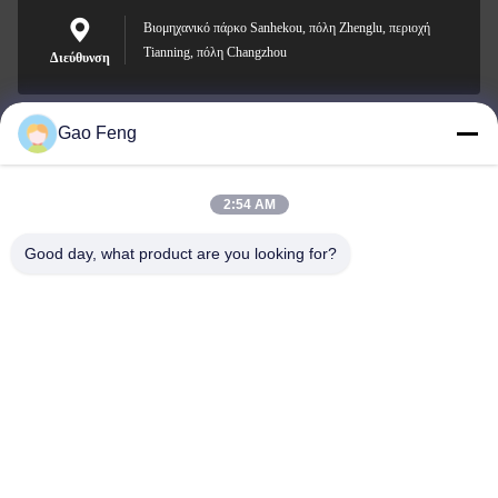
Βιομηχανικό πάρκο Sanhekou, πόλη Zhenglu, περιοχή
Tianning, πόλη Changzhou
Διεύθυνση
Gao Feng
suli@sulidry.com
E-mail
2:54 AM
Good day, what product are you looking for?
0086-519-88670331
Τηλεφώνημα
Changzhou Su Li drying equipment Co., Ltd.