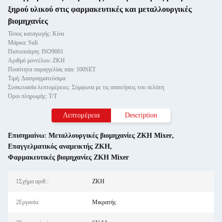
ξηρού υλικού στις φαρμακευτικές και μεταλλουργικές
βιομηχανίες
Τόπος καταγωγής: Κίνα
Μάρκα: Suli
Πιστοποίηση: ISO9001
Αριθμό μοντέλου: ZKH
Ποσότητα παραγγελίας min: 100SET
Τιμή: Διαπραγματεύσιμα
Συσκευασία λεπτομέρειες: Σύμφωνα με τις απαιτήσεις του πελάτη
Όροι πληρωμής: Τ/Τ
Λεπτομέρεια
Description
Επισημαίνω:
Μεταλλουργικές βιομηχανίες ZKH Mixer
,
Επαγγελματικός αναμεικτής ZKH
,
Φαρμακευτικές βιομηχανίες ZKH Mixer
1Σχήμα αριθ.:
ZKH
2Εργασία:
Μικρατής