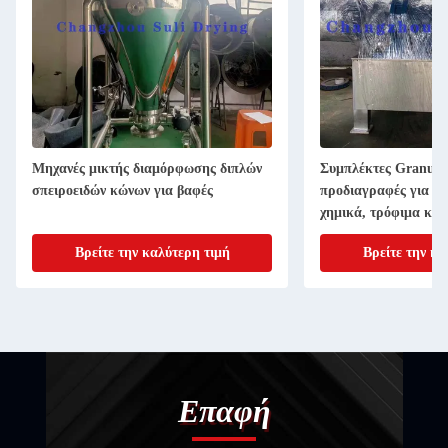
Μηχανές μικτής διαμόρφωσης διπλών
Συμπλέκτες Granu γ
σπειροειδών κώνων για βαφές
προδιαγραφές για φ
χημικά, τρόφιμα και
Βρείτε την καλύτερη τιμή
Βρείτε την κα
Επαφή