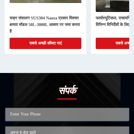
चक्र संचालन SUS304 Nauta प्रकार मिक्सर
फार्मास्युटिकल, रासायनिक
क्षमता मॉडल 50L-3000L आकार पर जमा करता
विभिन्न विनिर्देशों के लिए ग्र
है
सबसे अच्छी कीमत पाएं
सबसे अच्छी 
संपर्क