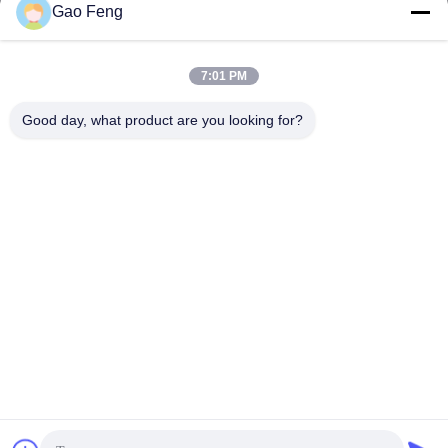
Gao Feng
suli@sulidry.com
E-mail
7:01 PM
Good day, what product are you looking for?
0086-519-88670331
फोन
Changzhou Su Li drying equipment Co., Ltd.