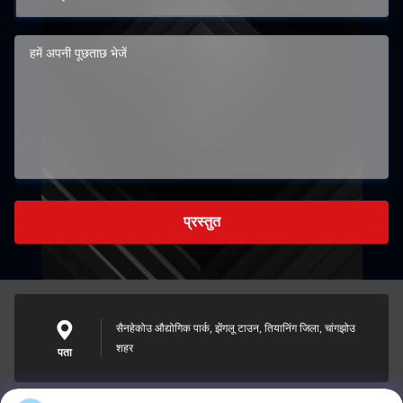
प्रस्तुत
सैनहेकोउ औद्योगिक पार्क, झेंगलू टाउन, तियानिंग जिला, चांगझोउ
शहर
पता