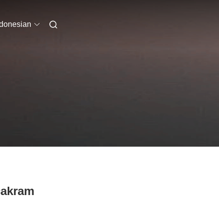
ndonesian
cakram