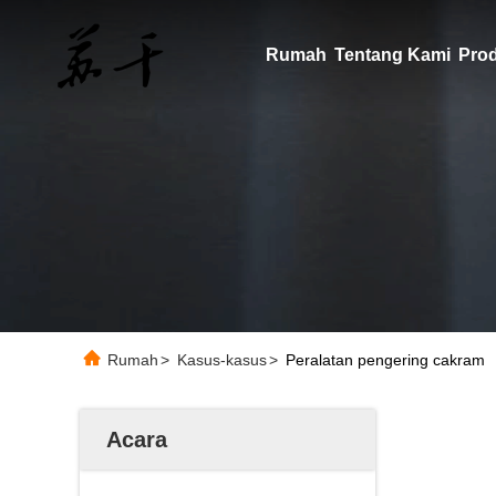
Rumah
Tentang Kami
Pro
Rumah
>
Kasus-kasus
>
Peralatan pengering cakram
Acara