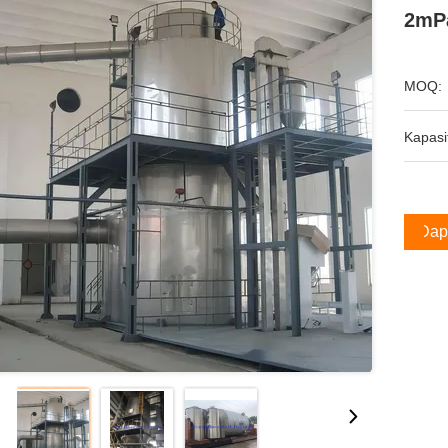
2mPa
MOQ:
Kapasi
Dap