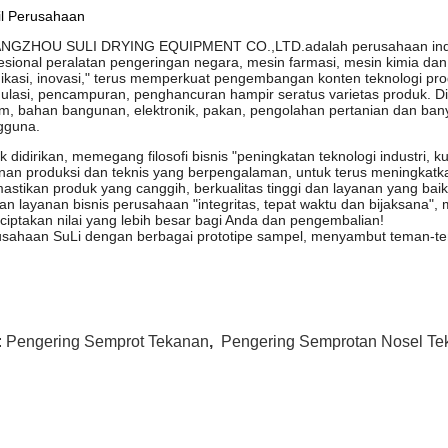
il Perusahaan
NGZHOU SULI DRYING EQUIPMENT CO.,LTD.adalah perusahaan industr
esional peralatan pengeringan negara, mesin farmasi, mesin kimia da
ikasi, inovasi," terus memperkuat pengembangan konten teknologi prod
ulasi, pencampuran, penghancuran hampir seratus varietas produk. Dig
m, bahan bangunan, elektronik, pakan, pengolahan pertanian dan ban
gguna.
k didirikan, memegang filosofi bisnis "peningkatan teknologi industri, 
nan produksi dan teknis yang berpengalaman, untuk terus meningka
stikan produk yang canggih, berkualitas tinggi dan layanan yang bai
an layanan bisnis perusahaan "integritas, tepat waktu dan bijaksana"
iptakan nilai yang lebih besar bagi Anda dan pengembalian!
sahaan SuLi dengan berbagai prototipe sampel, menyambut teman-tem
:
Pengering Semprot Tekanan
,
Pengering Semprotan Nosel Te