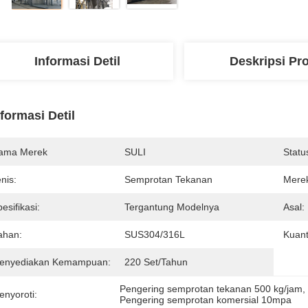
Informasi Detil
Deskripsi Pr
nformasi Detil
ama Merek
SULI
Statu
nis:
Semprotan Tekanan
Mere
esifikasi:
Tergantung Modelnya
Asal:
ahan:
SUS304/316L
Kuant
enyediakan Kemampuan:
220 Set/tahun
Pengering semprotan tekanan 500 kg/jam
,
enyoroti:
Pengering semprotan komersial 10mpa