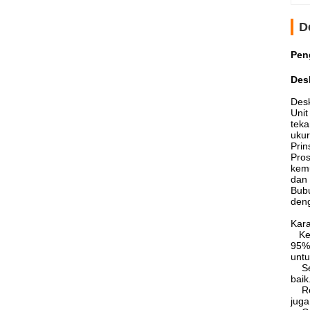
D
Pen
Des
Desk
Unit
teka
ukur
Prin
Pros
kemu
dan 
Bubu
deng
Kara
Kece
95%-
untu
Semu
baik
Rent
juga