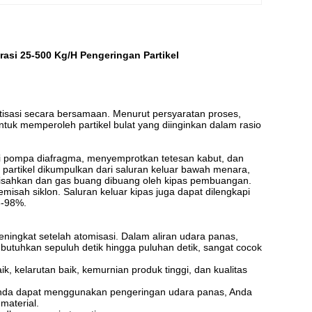
asi 25-500 Kg/H Pengeringan Partikel
tisasi secara bersamaan. Menurut persyaratan proses,
tuk memperoleh partikel bulat yang diinginkan dalam rasio
ggi pompa diafragma, menyemprotkan tetesan kabut, dan
partikel dikumpulkan dari saluran keluar bawah menara,
ipisahkan dan gas buang dibuang oleh kipas pembuangan.
misah siklon. Saluran keluar kipas juga dapat dilengkapi
6-98%.
ingkat setelah atomisasi. Dalam aliran udara panas,
tuhkan sepuluh detik hingga puluhan detik, sangat cocok
k, kelarutan baik, kemurnian produk tinggi, dan kualitas
Anda dapat menggunakan pengeringan udara panas, Anda
material.