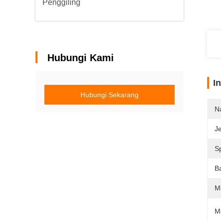
Penggiling
Hubungi Kami
I
Hubungi Sekarang
N
Je
Sp
B
M
M