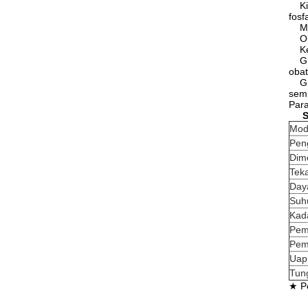
Kimi
fosf
Maka
Obat
Kera
Gran
obat
Gran
semp
Par
S
Mod
Pen
Dim
Tek
Day
Suh
Kada
Pem
Pema
Uap 
Tun
★ P