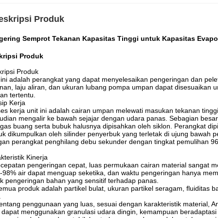
eskripsi Produk
gering Semprot Tekanan Kapasitas Tinggi untuk Kapasitas Evapor
kripsi Produk
ripsi Produk
 ini adalah perangkat yang dapat menyelesaikan pengeringan dan pele
nan, laju aliran, dan ukuran lubang pompa umpan dapat disesuaikan un
an tertentu.
sip Kerja
es kerja unit ini adalah cairan umpan melewati masukan tekanan tin
dian mengalir ke bawah sejajar dengan udara panas. Sebagian besar 
gas buang serta bubuk halusnya dipisahkan oleh siklon. Perangkat d
k dikumpulkan oleh silinder penyerbuk yang terletak di ujung bawah pe
an perangkat penghilang debu sekunder dengan tingkat pemulihan 9
kteristik Kinerja
patan pengeringan cepat, luas permukaan cairan material sangat men
98% air dapat menguap seketika, dan waktu pengeringan hanya membu
k pengeringan bahan yang sensitif terhadap panas.
a produk adalah partikel bulat, ukuran partikel seragam, fluiditas bai
.
ang penggunaan yang luas, sesuai dengan karakteristik material, 
 dapat menggunakan granulasi udara dingin, kemampuan beradaptasi 