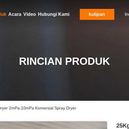
duk
Acara
Video
Hubungi Kami
kutipan
I
RINCIAN PRODUK
Dryer 2mPa-10mPa Komersial Spray Dryer
25Kg