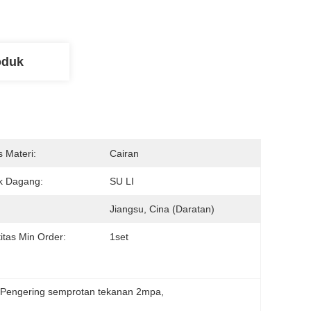
oduk
s Materi:
Cairan
k Dagang:
SU LI
Jiangsu, Cina (Daratan)
itas Min Order:
1set
 
Pengering semprotan tekanan 2mpa
, 