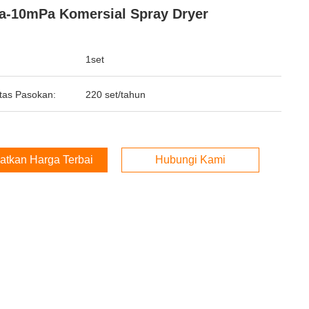
-10mPa Komersial Spray Dryer
1set
tas Pasokan:
220 set/tahun
atkan Harga Terbaik
Hubungi Kami