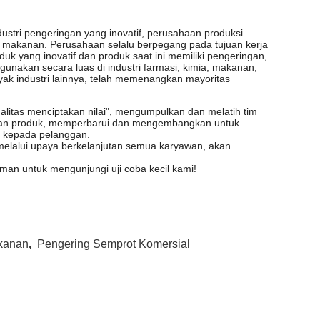
i pengeringan yang inovatif, perusahaan produksi
n makanan. Perusahaan selalu berpegang pada tujuan kerja
uk yang inovatif dan produk saat ini memiliki pengeringan,
unakan secara luas di industri farmasi, kimia, makanan,
yak industri lainnya, telah memenangkan mayoritas
kualitas menciptakan nilai", mengumpulkan dan melatih tim
tkan produk, memperbarui dan mengembangkan untuk
k kepada pelanggan.
, melalui upaya berkelanjutan semua karyawan, akan
an untuk mengunjungi uji coba kecil kami!
kanan
,
Pengering Semprot Komersial