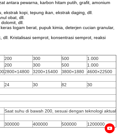
zat antara pewarna, karbon hitam putih, grafit, amonium
kstrak kopi, tepung ikan, ekstrak daging, dll.
ul obat, dll.
dolomit, dll.
eras logam berat, pupuk kimia, deterjen cucian granular,
ll. Kristalisasi semprot, konsentrasi semprot, reaksi
200
300
500
1.000
200
300
500
1.000
00
2800×14800
3200×15400
3800×1880
4600×22500
24
30
82
30
Saat suhu di bawah 200, sesuai dengan teknologi aktual
300000
400000
500000
1200000