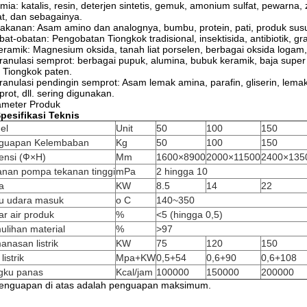
a: katalis, resin, deterjen sintetis, gemuk, amonium sulfat, pewarna, 
at, dan sebagainya.
nan: Asam amino dan analognya, bumbu, protein, pati, produk susu, e
-obatan: Pengobatan Tiongkok tradisional, insektisida, antibiotik, gran
mik: Magnesium oksida, tanah liat porselen, berbagai oksida logam, 
ulasi semprot: berbagai pupuk, alumina, bubuk keramik, baja super k
 Tiongkok paten.
ulasi pendingin semprot: Asam lemak amina, parafin, gliserin, lemak, d
rot, dll. sering digunakan.
ameter Produk
pesifikasi Teknis
el
Unit
50
100
150
guapan Kelembaban
Kg
50
100
150
ensi (Ф×H)
Mm
1600×8900
2000×11500
2400×135
anan pompa tekanan tinggi
mPa
2 hingga 10
a
KW
8.5
14
22
u udara masuk
o C
140~350
r air produk
%
<5 (hingga 0,5)
ulihan material
%
>97
nasan listrik
KW
75
120
150
listrik
Mpa+KW
0,5+54
0,6+90
0,6+108
gku panas
Kcal/jam
100000
150000
200000
enguapan di atas adalah penguapan maksimum.