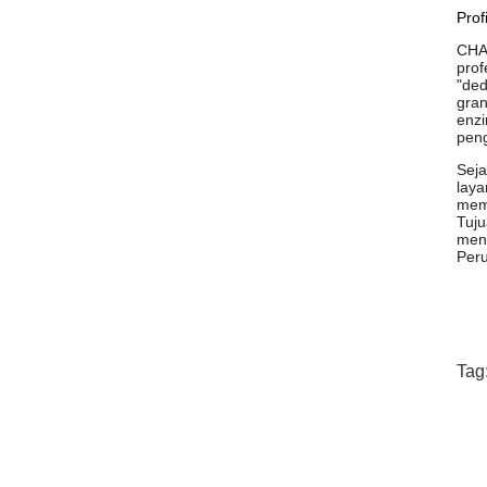
Prof
CHA
prof
"ded
gran
enzi
pen
Seja
laya
mema
Tuju
menc
Peru
Tag