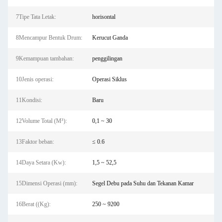
7Tipe Tata Letak:
horisontal
8Mencampur Bentuk Drum:
Kerucut Ganda
9Kemampuan tambahan:
penggilingan
10Jenis operasi:
Operasi Siklus
11Kondisi:
Baru
12Volume Total (M³):
0,1 ~ 30
13Faktor beban:
≤ 0.6
14Daya Setara (Kw):
1,5 ~ 52,5
15Dimensi Operasi (mm):
Segel Debu pada Suhu dan Tekanan Kamar
16Berat ((Kg):
250 ~ 9200