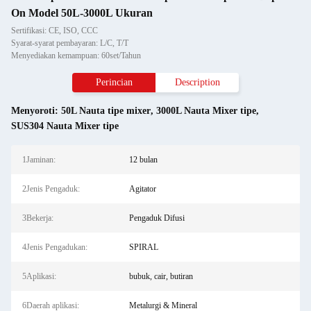
On Model 50L-3000L Ukuran
Sertifikasi: CE, ISO, CCC
Syarat-syarat pembayaran: L/C, T/T
Menyediakan kemampuan: 60set/Tahun
Perincian
Description
Menyoroti:
50L Nauta tipe mixer
,
3000L Nauta Mixer tipe
,
SUS304 Nauta Mixer tipe
1Jaminan:
12 bulan
2Jenis Pengaduk:
Agitator
3Bekerja:
Pengaduk Difusi
4Jenis Pengadukan:
SPIRAL
5Aplikasi:
bubuk, cair, butiran
6Daerah aplikasi:
Metalurgi & Mineral