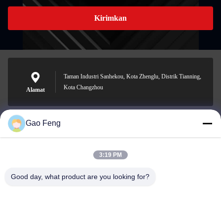
Kirimkan
Taman Industri Sanhekou, Kota Zhenglu, Distrik Tianning,
Kota Changzhou
Alamat
Gao Feng
suli@sulidry.com
E-mail
3:19 PM
Good day, what product are you looking for?
0086-519-88670331
Telepon