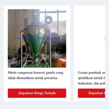
Mesin campuran kerucut ganda yang
Granu penekuk untu
tidak disesuaikan untuk pewarna
spesifikasi untuk far
makanan, dan paka
Dapatkan Harga Terbaik
Dapatkan Har