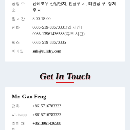
공장 주
산헤코우 산업단지, 젠글루 시, 티안닝 구, 장저
소
우 시
일 시간
8:00-18:00
전화
0086-519-88670331
(일 시간)
0086-13961436588
(휴무 시간)
팩스
0086-519-88670335
이메일
suli@sulidry.com
Get In Touch
Mr. Gao Feng
전화
+8615716783323
whatsapp
+8615716783323
웨이 채
+8613961436588
팅