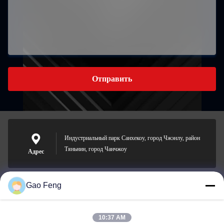
Отправить
Индустриальный парк Санхекоу, город Чжэнлу, район
Тяньнин, город Чанчжоу
Адрес
Gao Feng
suli@sulidry.com
E-mail
10:37 AM