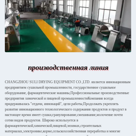
производственная линия
CHANGZHOU SULI DRYING EQUIPMENT CO.,LTD. является инновационным
предприятием сушильной промышленности, государственное сушильное
оборудование, фармацевтические машины,Профессиональные производственные
предприятия химической и пищевой промышленностиКомпания всегда
придерживалась "отдачи, инноваций", цели работы,Продолжать укреплять
развитие инновационного технологического содержания продуктов и продукт в
настоящее время имеет сушки,гранулирование,смешивание,молочение почти
сотни видов продуктов. Широко используется в
фармацевтической,химической,пищевой,энзимах,строительных
материалах,электронике,корме,сельскохозяйственная переработка и многие