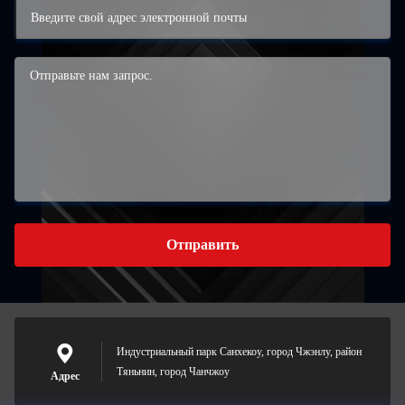
Отправить
Индустриальный парк Санхекоу, город Чжэнлу, район
Тяньнин, город Чанчжоу
Адрес