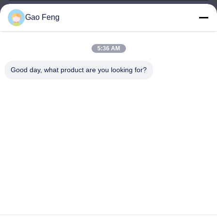
Gao Feng
suli@sulidry.com
E-mail
5:36 AM
Good day, what product are you looking for?
0086-519-88670331
Телефон
Changzhou Su Li drying equipment Co., Ltd.