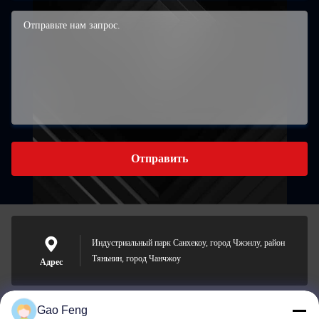
Отправить
Индустриальный парк Санхекоу, город Чжэнлу, район
Тяньнин, город Чанчжоу
Адрес
Gao Feng