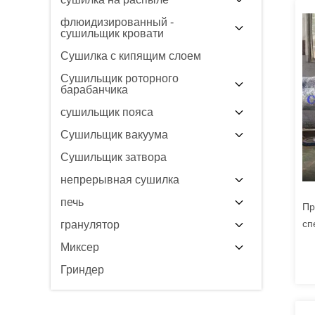
флюидизированный -
сушильщик кровати
Сушилка с кипящим слоем
Сушильщик роторного
барабанчика
сушильщик пояса
Сушильщик вакуума
Сушильщик затвора
непрерывная сушилка
печь
Пр
сп
гранулятор
фа
Миксер
пи
Гриндер