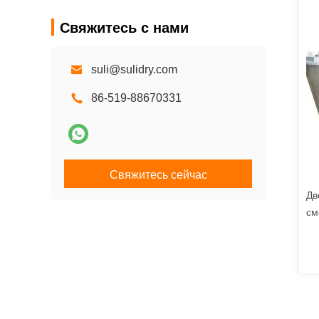
Свяжитесь с нами
suli@sulidry.com
86-519-88670331
Свяжитесь сейчас
Дв
см
на
фа
пр