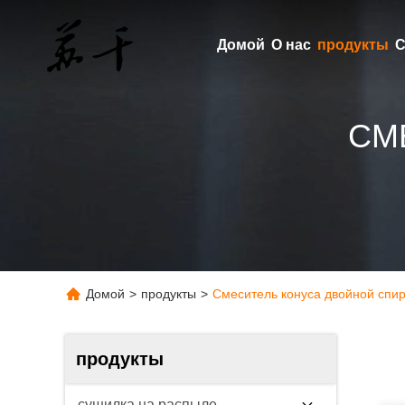
Домой
О нас
продукты
С
СМ
Домой
>
продукты
>
Смеситель конуса двойной спи
продукты
сушилка на распыле