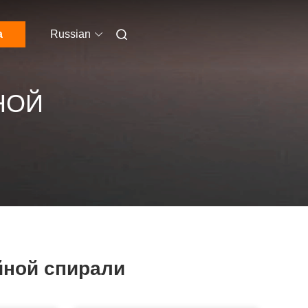
а
Russian
НОЙ
йной спирали