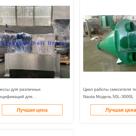
ессы для различных
Цикл работы смесителя т
ецификаций для
Nauta Модель 50L-3000L
рмацевтических, химических,
Лучшая цена
Лучшая цен
щевых и кормовых продуктов