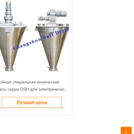
ойная спиральная коническая
есь серии DSH для электрического
грева, применяемого в
Лучшая цена
рмацевтической химической
омышленности
1