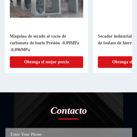
Máquina de secado al vacío de
Secador industrial d
carbonato de bario Presión -0,09MPa
de fosfato de hierro y
-0,096MPa
Obtenga el mejor precio
Obtenga el m
Contacto