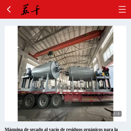
2
/
4
Máquina de secado al vacío de residuos orgánicos para la