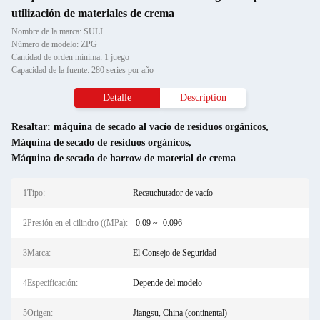
utilización de materiales de crema
Nombre de la marca: SULI
Número de modelo: ZPG
Cantidad de orden mínima: 1 juego
Capacidad de la fuente: 280 series por año
Detalle
Description
Resaltar:
máquina de secado al vacío de residuos orgánicos
,
Máquina de secado de residuos orgánicos
,
Máquina de secado de harrow de material de crema
1Tipo:
Recauchutador de vacío
2Presión en el cilindro ((MPa):
-0.09 ~ -0.096
3Marca:
El Consejo de Seguridad
4Especificación:
Depende del modelo
5Origen:
Jiangsu, China (continental)