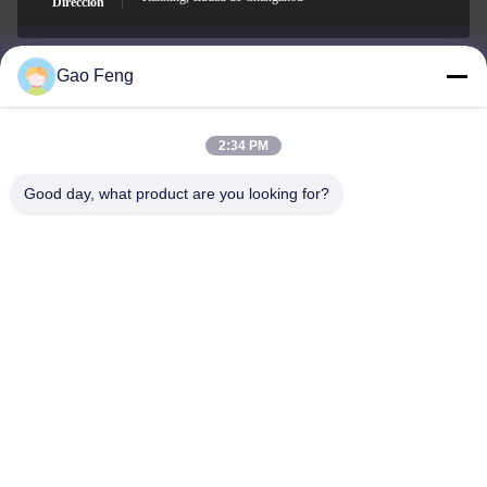
Dirección
Gao Feng
suli@sulidry.com
E-mail
2:34 PM
Good day, what product are you looking for?
0086-519-88670331
El teléfono.
Changzhou Su Li drying equipment Co., Ltd.