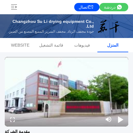
دردشة
اتصال
Changzhou Su Li drying equipment Co.,
Ltd.
جودة مجفف الرذاذ, مجفف السرير المميع المصنع من الصين
المنزل
فيديوهات
قائمة التشغيل
WEBSITE
مقدمة الشركة