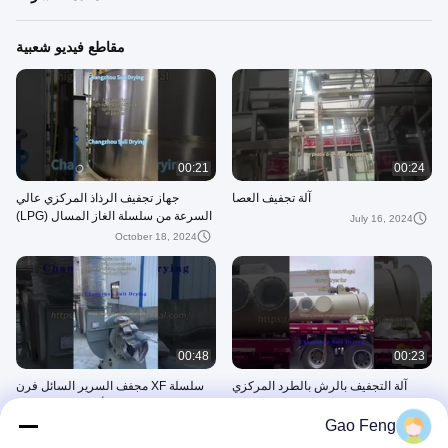
مقاطع فيديو شعبية
00:21
00:24
آلة تجفيف العصا
جهاز تجفيف الرذاذ المركزي عالي
السرعة من سلسلة الغاز المسال (LPG)
July 16, 2024
October 18, 2024
00:48
00:23
آلة التجفيف بالرش بالطرد المركزي
سلسلة XF مجفف السرير السائل فرن
الهواء الساخن للأدوية والمواد الخام
September 19, 2024
الكيميائية
Gao Feng
December 31, 2024