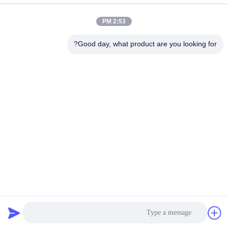
فيديوهات حديثة
2:53 PM
Good day, what product are you looking for?
00:09
01:17
مقدمة الشركة
عرض مجفف مسحوق السوائل الكيميائي
المستمر للعرض التجريبي الصيدلاني
August 06, 2026
August 06, 2026
00:48
00:32
اختبار عينة العملاء في الموقع لمحبب
سلسلة XF مجفف السرير السائل فرن
البثق المزدوج اللولب للتجفيف من
الهواء الساخن للأدوية والمواد الخام
Changzhou Suli
الكيميائية
December 31, 2024
August 06, 2026