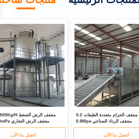
آلة مجفف الحزام متعددة الطبقات 0.2Mpa-
25Kg/H-500Kg/H م
0.8Mpa مجفف الرذاذ الصناعي
2mPa-10mPa مجفف الرش التجاري
اتصل بنا الآن
اتصل بنا الآن