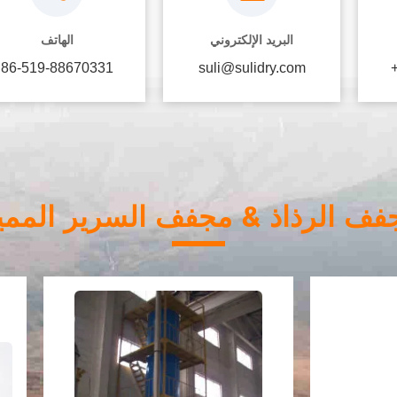
البريد الإلكتروني
الهاتف
86-519-88670331
suli@sulidry.com
فف الرذاذ & مجفف السرير الممي