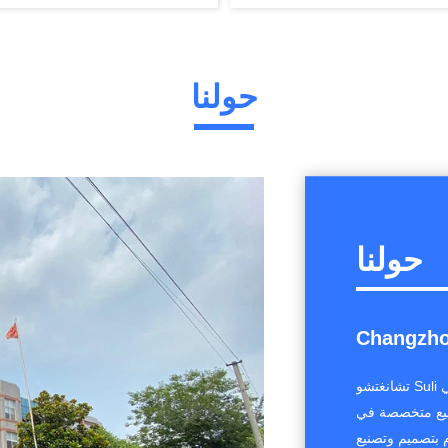
حولنا
حولنا
Changzhou
تشانغتشو Suli جفاف المعدات المحدودة هي مؤسسة حديثة متخصصة في
صنيع متخصصة في
م بتصميم وتصنيع