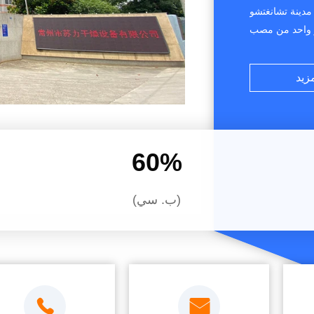
مدينة تشانغتشو
تر واحد من مصب
هندسين والفنيين
تمرار،و هو مبيع
مزيد
60
%
(ب. سي)