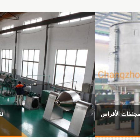
 تشانغتشو سو لي لتجفيف
المعدات
2024-03-22