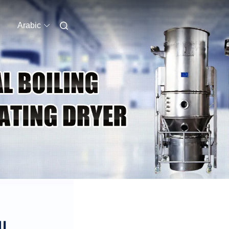
Arabic
ا