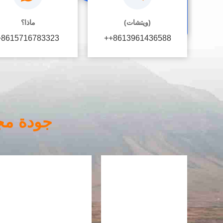
(ويتشات)
ماذا؟
+8615716783323
++8613961436588
جودة مج