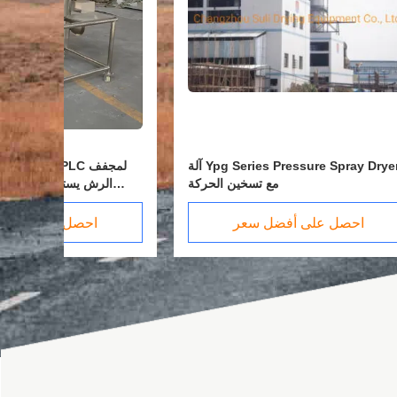
لجفاف في
آلة Ypg Series Pressure Spray Dryer
الصناعة
مع تسخين الحركة
ا
ا
احصل على أفضل سعر