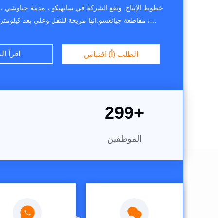
خطوط الإنتاج. وتقع الشركة في سانهيكو ، مدينة جياوشي ، 
، مقاطعة جيانغسو.انها مريحة للنقل وعلى بعد كيلوم
القناة من الطريق السريع شنغهاي نانجينغ. بالتعاون مع الم
ذوي التقنية العالية لسنوات عديدة، تم تحديث المنتجات باس
اقرأ ال
الطلب (أ) اقتباس
بشكل جيد في جميع أنحاء البلادمع قو...
300
+
الموظفين