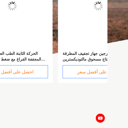
SU LI جهاز تجفيف الأغذية البيولوجية / آلة
جيانغ سو أورجين جهاز تجفيف المطرقة
ال
 الأغذية
الفراغية لإنتاج مسحوق مالتوديكسترين
المج
احصل على أفضل سعر