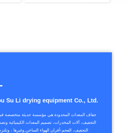
 Su Li drying equipment Co., Ltd.
التجفيف، آلات المخدرات، تصميم المعدات الكيميائية وت
التجفيف، الفحم-أفران الهواء الساخن,وغيرها ، وتلتز