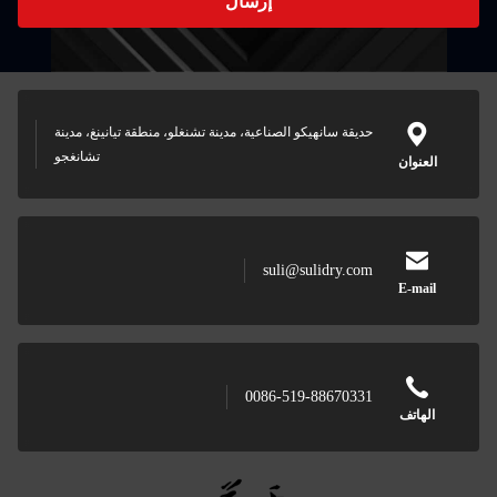
إرسال
حديقة سانهيكو الصناعية، مدينة تشنغلو، منطقة تيانينغ، مدينة
تشانغجو
suli@sulidry.com
0086-519-88670331