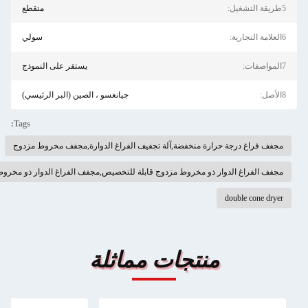
متقطع
سولي
يستقر على النموذج
جيانغسو ، الصين (البر الرئيسي)
Tags:
درجة حرارة منخفضة,آلة تجفيف الفراغ الدوارة,مجفف مخروط مزدوج
غ الدوار ذو مخروط مزدوج قابلة للتخصيص,مجفف الفراغ الدوار ذو مخروط مزدوج للأغذية
double
منتجات مماثلة