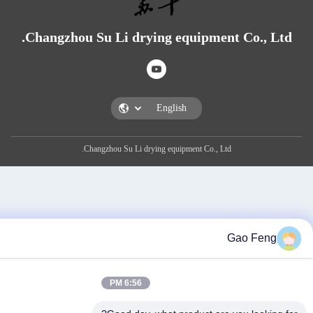
Changzhou Su Li drying equipment Co
Changzhou Su Li drying equipment Co., Ltd.
Gao
6:56 PM