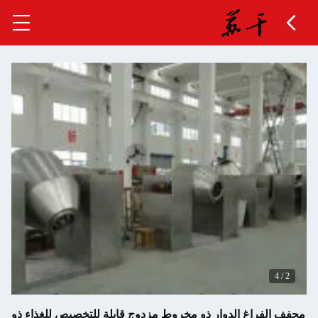
غ الدوار ذو مخروط مزدوج قابلة للتخصيص للغذاء ذو