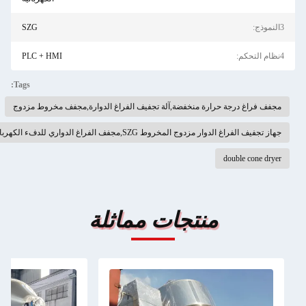
SZG
PLC + HMI
Tags:
آلة تجفيف الفراغ الدوارة,مجفف مخروط مزدوج
د البطارية مجفف الفراغ الدوار
ت مماثلة