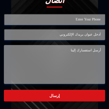
تصال
إرسال