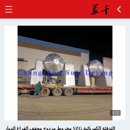
التدفئة الكهربائية SZG مخروط مزدوج مجفف الفراغ الدوار