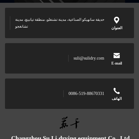
صناعية، مدينة تشنغلو، منطقة تيانينغ، مدينة
تشانغجو
sul
0086-
Changzhou Su Li drying e