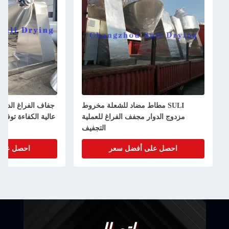
اد للشعلة مخروط
جفاف الفراغ الدوار ذو المخروط المزدوج
 الفراغ للعملية
عالية الكفاءة توفير الطاقة الفولاذ المقاوم
التجفيف
للصدأ
ل سعر
احصل على أفضل سعر