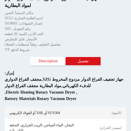
لمواد البطارية
مكان المنشأ: الصين
اسم العلامة التجارية: SULI
إصدار الشهادات: ISO9001
رقم الموديل: SZG
الحد الأدنى لكمية: 20 قطعة
الأسعار: قابل للتفاوض
تفاصيل التغليف: وفقاً لمتطلبات العملاء
شروط الدفع: T/T
Description
إبراز:
جهاز تجفيف الفراغ الدوار مزدوج المخروط SZG,مجفف الفراغ الدواري
هربائي,مواد البطارية مجفف الفراغ الدوار
,
Electric Heating Rotary Vacuum Dryer
Battery Materials Rotary Vacuum Drye
SUS304 أو 316L أو الفولاذ الكربوني
البخار، الماء الساخن، الزيت الحراري، التدفئة
الكهربائية