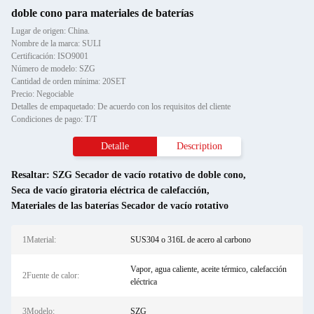
doble cono para materiales de baterías
Lugar de origen: China.
Nombre de la marca: SULI
Certificación: ISO9001
Número de modelo: SZG
Cantidad de orden mínima: 20SET
Precio: Negociable
Detalles de empaquetado: De acuerdo con los requisitos del cliente
Condiciones de pago: T/T
Detalle
Description
Resaltar:
SZG Secador de vacío rotativo de doble cono
,
Seca de vacío giratoria eléctrica de calefacción
,
Materiales de las baterías Secador de vacío rotativo
1Material:
SUS304 o 316L de acero al carbono
Vapor, agua caliente, aceite térmico, calefacción
2Fuente de calor:
eléctrica
3Modelo:
SZG