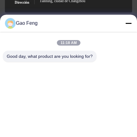
Tianning, ciudad de Changzhou
Dirección
Gao Feng
suli@sulidry.com
E-mail
11:18 AM
Good day, what product are you looking for?
0086-519-88670331
El teléfono.
Changzhou Su Li drying equipment Co., Ltd.