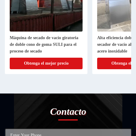
Máquina de secado de vacío giratoria
Alta eficiencia doble
de doble cono de goma SULI para el
secador de vacío aho
proceso de secado
acero inoxidable
Obtenga el mejor precio
Obtenga el m
Contacto