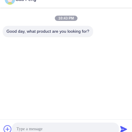
suli@sulidry.com
E-mail
10:43 PM
Good day, what product are you looking for?
0086-519-88670331
फोन
Changzhou Su Li drying equipment Co., Ltd.
सबसे अच्छी कीमत पाएं
Get a Quote
Changzhou Su Li drying equipment Co., Ltd.