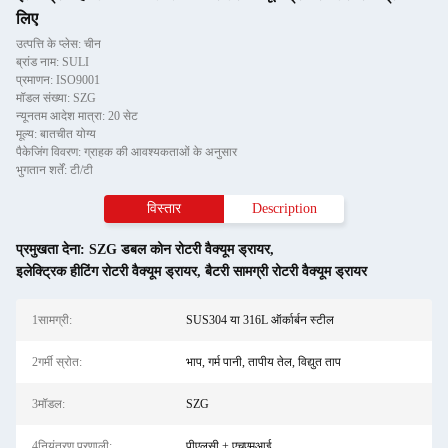
लिए
उत्पत्ति के प्लेस: चीन
ब्रांड नाम: SULI
प्रमाणन: ISO9001
मॉडल संख्या: SZG
न्यूनतम आदेश मात्रा: 20 सेट
मूल्य: बातचीत योग्य
पैकेजिंग विवरण: ग्राहक की आवश्यकताओं के अनुसार
भुगतान शर्तें: टी/टी
विस्तार
Description
प्रमुखता देना:
SZG डबल कोन रोटरी वैक्यूम ड्रायर
,
इलेक्ट्रिक हीटिंग रोटरी वैक्यूम ड्रायर
,
बैटरी सामग्री रोटरी वैक्यूम ड्रायर
1सामग्री:
SUS304 या 316L ऑर्कार्बन स्टील
2गर्मी स्रोत:
भाप, गर्म पानी, तापीय तेल, विद्युत ताप
3मॉडल:
SZG
4नियंत्रण प्रणाली:
पीएलसी + एचएमआई