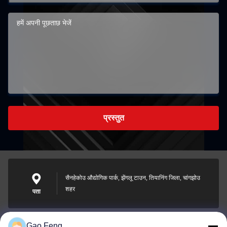
प्रस्तुत
सैनहेकोउ औद्योगिक पार्क, झेंगलू टाउन, तियानिंग जिला, चांगझोउ
शहर
पता
Gao Feng