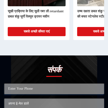
सूखी प्रक्रिया के लिए सुली रबर लौ retardant
उच्च दक्षता डबल शंकु रोटर
डबल शंकु घूर्णी वैक्यूम ड्रायर मशीन
की बचत स्टेनलेस स्टील
सबसे अच्छी कीमत पाएं
सबसे अच्छी 
संपर्क