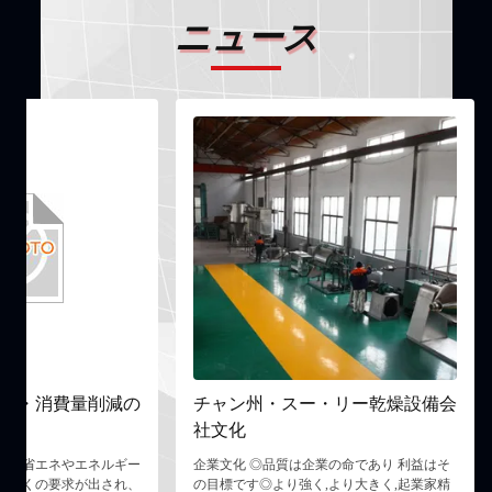
ニュース
ネ・消費量削減の
チャン州・スー・リー乾燥設備会
社文化
界で省エネやエネルギー
企業文化 ◎品質は企業の命であり 利益はそ
る多くの要求が出され、
の目標です◎より強く,より大きく,起業家精