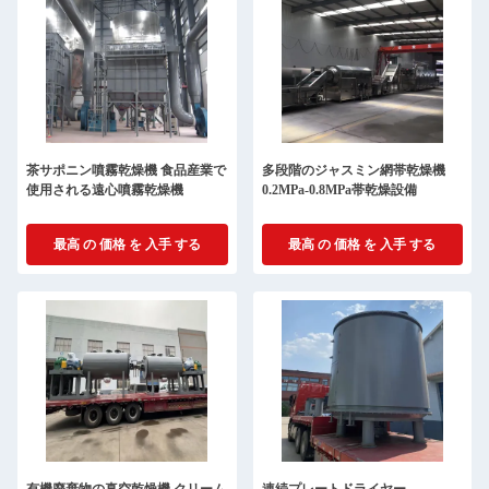
茶サポニン噴霧乾燥機 食品産業で
多段階のジャスミン網帯乾燥機
使用される遠心噴霧乾燥機
0.2MPa-0.8MPa帯乾燥設備
最高 の 価格 を 入手 する
最高 の 価格 を 入手 する