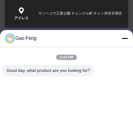
サンヘコウ工業公園 チェングル町 チャン州市天寧区
アドレス
Gao Feng
suli@sulidry.com
E-mail
2:44 PM
Good day, what product are you looking for?
0086-519-88670331
電話
Changzhou Su Li drying equipment Co., Ltd.