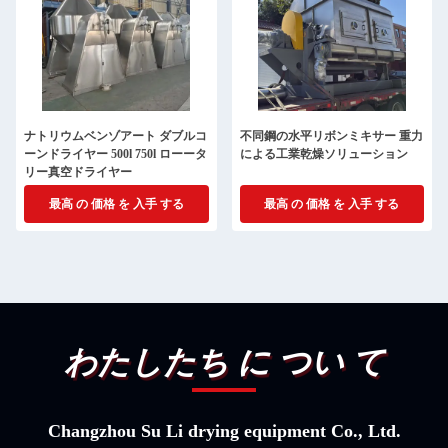
ナトリウムベンゾアート ダブルコ
不同鋼の水平リボンミキサー 重力
ーンドライヤー 500l 750l ローータ
による工業乾燥ソリューション
リー真空ドライヤー
最高 の 価格 を 入手 する
最高 の 価格 を 入手 する
わたしたち に つい て
Changzhou Su Li drying equipment Co., Ltd.