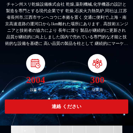
チャン州スリ乾燥設備株式会社 乾燥,薬剤機械,化学機器の設計と
製造を専門とする現代企業です 乾燥,石炭火力熱気炉,同社は,江苏
省長州市,江西市サンヘコウに本拠を置く.交通に便利で,上海・南
京高速道路の運河口から1km離れた場所にあります.. 高技術エンジ
ニアと技術者の協力により 長年に渡り 製品が継続的に更新され
品質が継続的に向上しました国内で売れている専門的な才能と技
術的な設備を基礎に 高い品質の製品を柱として 継続的にマーケテ
ィング管理システムを完璧に代表的なスー・ドライブランドを作
りますエッセンス...
2004
300
設立 年
従業員
連絡 ください