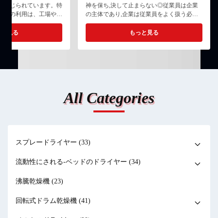
が講じられています。特
神を保ち,決して止まらない◎従業員は企業
資源の利用は、工場や鉱
の主体であり,企業は従業員をよく扱う必要
意を払わなければならな
があります.◎企業とは,上司と従業員の利益
す。乾燥機室の省エネ・
の共同体である.◎能力と政治の誠実さを重
っと見る
もっと見る
介します。 1. 乾燥装
視し,美徳を持つ人々を育成することを主張
適用することで大幅に電
する◎学習と人材開発を奨励し,競争への参
乾燥装置には通常、ほぼ
加を奨励する テクノロジーは産業を向上さ
型ファンが使用されま
せ スリが価値を創造します チャン州に本拠
使用すると、エネルギー
を置いて 世界に奉仕しています...
 節約できます。集塵機に
All Categories
ンが必要となるため、乾
を追加すると、電気代を
きます。さらに...
スプレードライヤー
(33)
流動性にされる-ベッドのドライヤー
(34)
沸騰乾燥機
(23)
回転式ドラム乾燥機
(41)