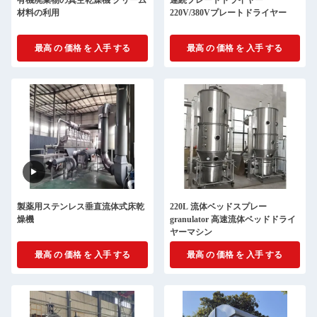
有機廃棄物の真空乾燥機 クリーム
連続プレートドライヤー
材料の利用
220V/380Vプレートドライヤー
最高 の 価格 を 入手 する
最高 の 価格 を 入手 する
製薬用ステンレス垂直流体式床乾
220L 流体ベッドスプレー
燥機
granulator 高速流体ベッドドライ
ヤーマシン
最高 の 価格 を 入手 する
最高 の 価格 を 入手 する