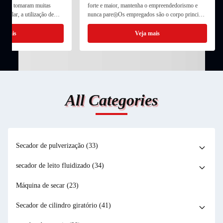
também tomaram muitas
forte e maior, mantenha o empreendedorismo e
ticular, a utilização de
nunca pare◎Os empregados são o corpo principal
tricidade e água tornou-se
de uma empresa e as empresas devem tratar bem
ual as fábricas e minas
os seus empregados◎Uma empresa é uma
a mais
Veja mais
comunidade de interesses do ...
All Categories
Secador de pulverização
(33)
secador de leito fluidizado
(34)
Máquina de secar
(23)
Secador de cilindro giratório
(41)