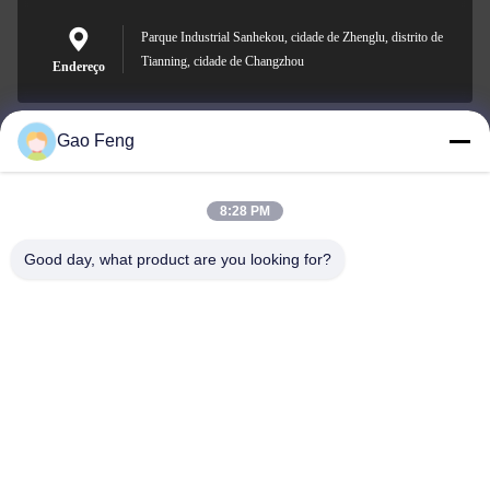
Parque Industrial Sanhekou, cidade de Zhenglu, distrito de
Tianning, cidade de Changzhou
Endereço
Gao Feng
suli@sulidry.com
E-mail
8:28 PM
Good day, what product are you looking for?
0086-519-88670331
Telefone
Changzhou Su Li drying equipment Co., Ltd.