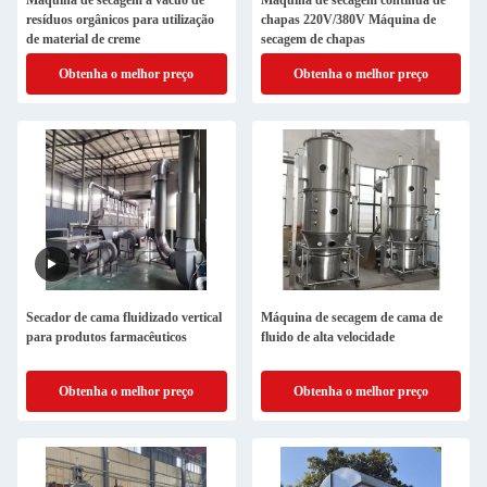
Máquina de secagem a vácuo de
Máquina de secagem contínua de
resíduos orgânicos para utilização
chapas 220V/380V Máquina de
de material de creme
secagem de chapas
Obtenha o melhor preço
Obtenha o melhor preço
Secador de cama fluidizado vertical
Máquina de secagem de cama de
para produtos farmacêuticos
fluido de alta velocidade
Obtenha o melhor preço
Obtenha o melhor preço