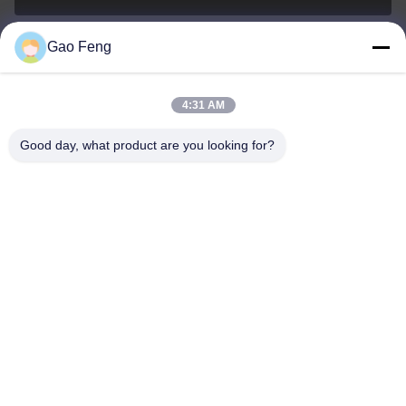
Gao Feng
suli@sulidry.com
E-mail
4:31 AM
Good day, what product are you looking for?
0086-519-88670331
Telefone
Changzhou Su Li drying equipment Co., Ltd.