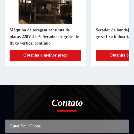
Máquina de secagem contínua de
Secador de bandeja 
placas 220V 380V Secador de grãos de
gesso fixo industrial
fluxo vertical contínuo
Obtenha o melhor preço
Obtenha o me
Contato