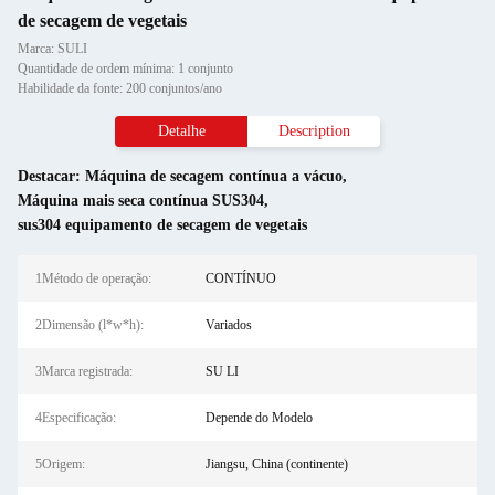
de secagem de vegetais
Marca: SULI
Quantidade de ordem mínima: 1 conjunto
Habilidade da fonte: 200 conjuntos/ano
Detalhe
Description
Destacar:
Máquina de secagem contínua a vácuo
,
Máquina mais seca contínua SUS304
,
sus304 equipamento de secagem de vegetais
1Método de operação:
CONTÍNUO
2Dimensão (l*w*h):
Variados
3Marca registrada:
SU LI
4Especificação:
Depende do Modelo
5Origem:
Jiangsu, China (continente)