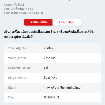
ชื่อแบรนด์: SULI
จำนวนสั่งซื้อขั้นต่ำ: 1 ชุด
สามารถในการผลิต: 200SETS / ปี
รายละเอียด
Description
เน้น:
เครื่องแห้งแบบต่อเนื่องแบบว่าง
,
เครื่องแห้งต่อเนื่อง sus304
,
sus304 อุปกรณ์แห้งผัก
1วิธีการปฏิบัติงาน:
ต่อเนื่อง
2ขนาด (ล*ก*ส):
หลากหลาย
3เครื่องหมายการค้า:
ซู ลี่
4ข้อมูลจำเพาะ:
ขึ้นอยู่กับรุ่น
5ต้นทาง:
มณฑลเจียงซู จีน (แผ่นดินใหญ่)
6วัสดุ:
SUS304/316L