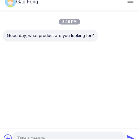
Gao Feng
suli@sulidry.com
E-mail
3:10 PM
Good day, what product are you looking for?
0086-519-88670331
โทรศัพท์
Changzhou Su Li drying equipment Co., Ltd.