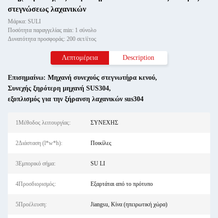
στεγνώσεως λαχανικών
Μάρκα: SULI
Ποσότητα παραγγελίας min: 1 σύνολο
Δυνατότητα προσφοράς: 200 σετ/έτος
Λεπτομέρεια
Description
Επισημαίνω:
Μηχανή συνεχούς στεγνωτήρα κενού
,
Συνεχής ξηρότερη μηχανή SUS304
,
εξοπλισμός για την ξήρανση λαχανικών sus304
1Μέθοδος λειτουργίας:
ΣΥΝΕΧΗΣ
2Διάσταση (l*w*h):
Ποικίλες
3Εμπορικό σήμα:
SU LI
4Προσδιορισμός:
Εξαρτάται από το πρότυπο
5Προέλευση:
Jiangsu, Κίνα (ηπειρωτική χώρα)