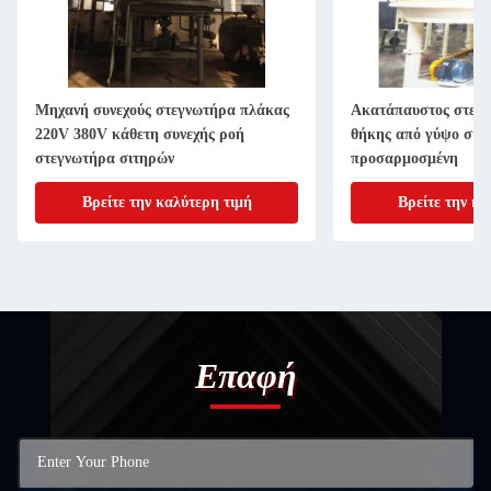
Μηχανή συνεχούς στεγνωτήρα πλάκας
Ακατάπαυστος στεγν
220V 380V κάθετη συνεχής ροή
θήκης από γύψο σκό
στεγνωτήρα σιτηρών
προσαρμοσμένη
Βρείτε την καλύτερη τιμή
Βρείτε την κα
Επαφή