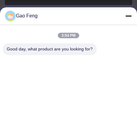
Gao Feng
suli@sulidry.com
E-mail
3:54 PM
Good day, what product are you looking for?
0086-519-88670331
Τηλεφώνημα
Changzhou Su Li drying equipment Co., Ltd.