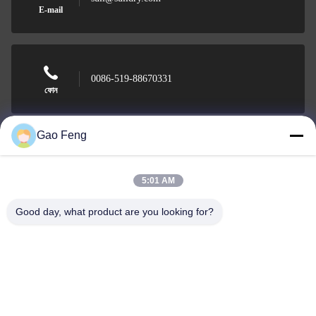
E-mail
0086-519-88670331
ফোন
Gao Feng
Changzhou Su Li drying equipment Co., Ltd.
5:01 AM
Good day, what product are you looking for?
Changzhou Su Li drying equipment Co., Ltd.