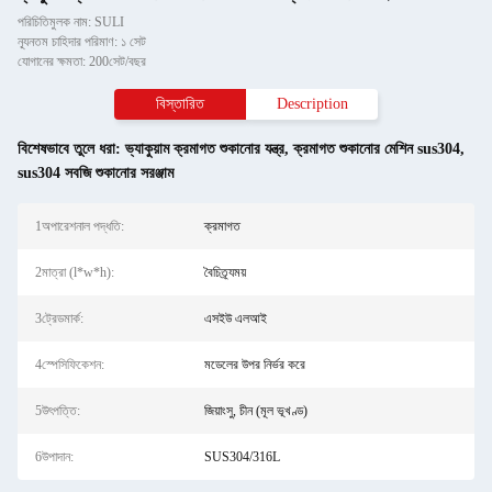
পরিচিতিমুলক নাম: SULI
ন্যূনতম চাহিদার পরিমাণ: ১ সেট
যোগানের ক্ষমতা: 200সেট/বছর
বিস্তারিত
Description
বিশেষভাবে তুলে ধরা:
ভ্যাকুয়াম ক্রমাগত শুকানোর যন্ত্র
,
ক্রমাগত শুকানোর মেশিন sus304
,
sus304 সবজি শুকানোর সরঞ্জাম
1অপারেশনাল পদ্ধতি:
ক্রমাগত
2মাত্রা (l*w*h):
বৈচিত্র্যময়
3ট্রেডমার্ক:
এসইউ এলআই
4স্পেসিফিকেশন:
মডেলের উপর নির্ভর করে
5উৎপত্তি:
জিয়াংসু, চীন (মূল ভূখণ্ড)
6উপাদান:
SUS304/316L