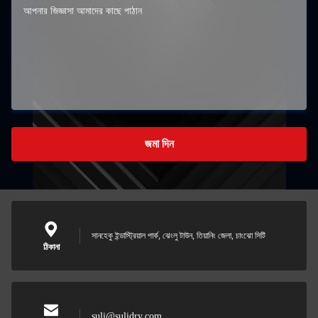
জমা দিন
সানহেকু ইন্ডাস্ট্রিয়াল পার্ক, ঝেংলু টাউন, তিয়ানিং জেলা, চাংঝো সিটি
ঠিকানা
suli@sulidry.com