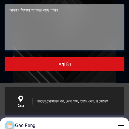
জমা দিন
সানহেকু ইন্ডাস্ট্রিয়াল পার্ক, ঝেংলু টাউন, তিয়ানিং জেলা, চাংঝো সিটি
ঠিকানা
Gao Feng