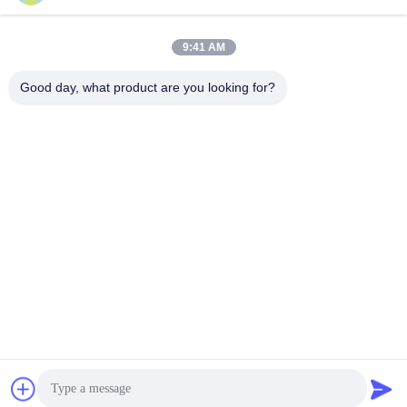
suli@sulidry.com
E-mail
9:41 AM
Good day, what product are you looking for?
0086-519-88670331
ফোন
Changzhou Su Li drying equipment Co., Ltd.
Get a Quote
Changzhou Su Li drying equipment Co., Ltd.