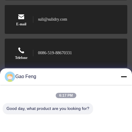
suli@sulidry.com
E-mail
0086-519-88670331
Telefone
Gao Feng
Changzhou Su Li drying equipment Co., Ltd.
6:17 PM
Good day, what product are you looking for?