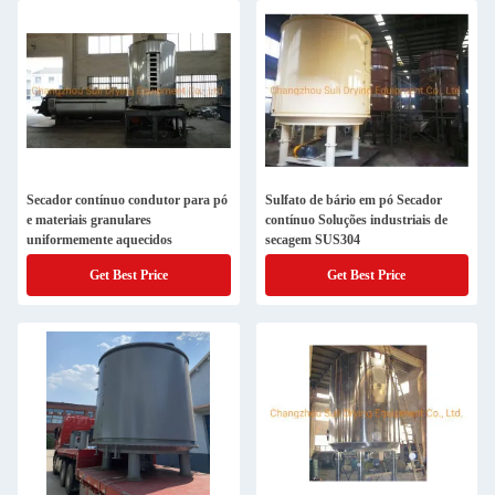
Secador contínuo condutor para pó
Sulfato de bário em pó Secador
e materiais granulares
contínuo Soluções industriais de
uniformemente aquecidos
secagem SUS304
Get Best Price
Get Best Price