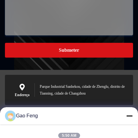
Submeter
Parque Industrial Sanhekou, cidade de Zhenglu, distrito de
Tianning, cidade de Changzhou
Endereço
Gao Feng
suli@sulidry.com
E-mail
5:50 AM