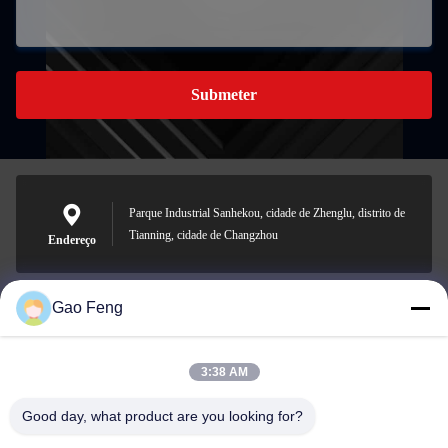
Submeter
Parque Industrial Sanhekou, cidade de Zhenglu, distrito de
Tianning, cidade de Changzhou
Endereço
Gao Feng
suli@sulidry.com
E-mail
3:38 AM
Good day, what product are you looking for?