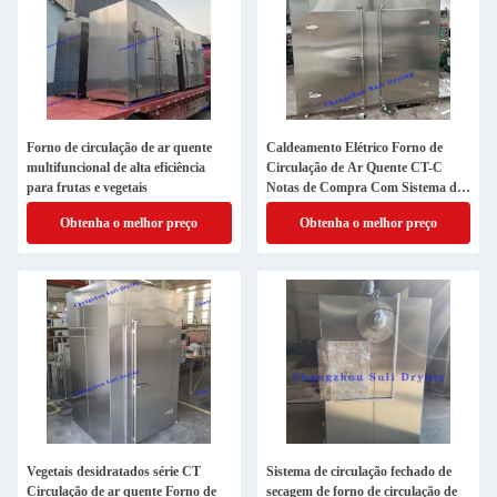
Forno de circulação de ar quente
Caldeamento Elétrico Forno de
multifuncional de alta eficiência
Circulação de Ar Quente CT-C
para frutas e vegetais
Notas de Compra Com Sistema de
Controle HMI PLC
Obtenha o melhor preço
Obtenha o melhor preço
Vegetais desidratados série CT
Sistema de circulação fechado de
Circulação de ar quente Forno de
secagem de forno de circulação de