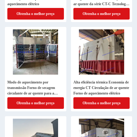
aquecimento elétrico
ar quente da série CT-C Tecnologia
avançada
Obtenha o melhor preço
Obtenha o melhor preço
Modo de aquecimento por
Alta eficiência térmica Economia de
transmissão Forno de secagem
energia CT Circulação de ar quente
circulante de ar quente para a
Forno de aquecimento elétrico
indústria de semicondutores
Obtenha o melhor preço
Obtenha o melhor preço