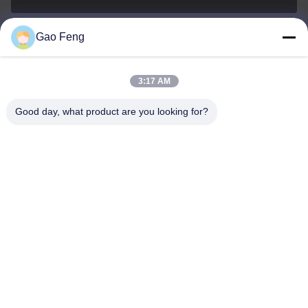
Gao Feng
suli@sulidry.com
E-mail
3:17 AM
Good day, what product are you looking for?
0086-519-88670331
Telefone
Changzhou Su Li drying equipment Co., Ltd.