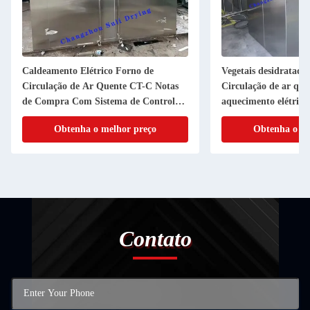
Caldeamento Elétrico Forno de
Vegetais desidratado
Circulação de Ar Quente CT-C Notas
Circulação de ar que
de Compra Com Sistema de Controle
aquecimento elétrico
HMI PLC
Obtenha o melhor preço
Obtenha o me
Contato