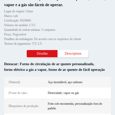
vapor e a gás são fáceis de operar.
Lugar de origem: China
Marca: suli
Certificação: ISO9001
Número do modelo: CT-C
Quantidade de ordem mínima: 3 conjuntos
Preço: Negociável
Detalhes da embalagem: De acordo com os requisitos do cliente
Termos de pagamento: T/T, L/C
Detalhe
Description
Destacar:
Forno de circulação de ar quente personalizado
,
forno elétrico a gás a vapor
,
forno de ar quente de fácil operação
1Material:
Aço inoxidável, aço carbono
2Fonte de calor:
Eletricidade, vapor ou gás
Feito sob encomenda, personalização fora do
3Requisitos de produção:
padrão