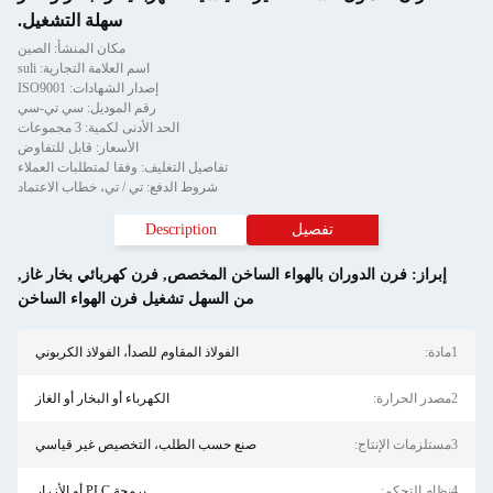
سهلة التشغيل.
مكان المنشأ: الصين
اسم العلامة التجارية: suli
إصدار الشهادات: ISO9001
رقم الموديل: سي تي-سي
الحد الأدنى لكمية: 3 مجموعات
الأسعار: قابل للتفاوض
تفاصيل التغليف: وفقا لمتطلبات العملاء
شروط الدفع: تي / تي، خطاب الاعتماد
تفصيل
Description
لدوران بالهواء الساخن المخصص
,
فرن كهربائي بخار غاز
,
من السهل تشغيل فرن الهواء الساخن
الفولاذ المقاوم للصدأ، الفولاذ الكربوني
الكهرباء أو البخار أو الغاز
صنع حسب الطلب، التخصيص غير قياسي
برمجة PLC أو الأزرار