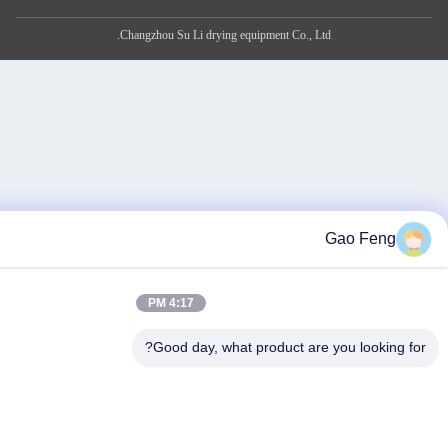
Changzhou Su Li drying equipment Co., Ltd.
G
4:17 PM
Good day, what product are yo