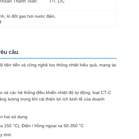
Khoản Thanh Toán:
T/T, L/C
ỉnh
, 
lò đốt gas hơi nước điện
, 
g
yêu cầu
 tiên tiến và công nghệ lưu thông nhiệt hiệu quả, mang lại
o và các hệ thống điều khiển nhiệt độ tự động, loạt CT-C
ng lượng trong khi cải thiện lợi ích kinh tế của doanh
ện hai sử dụng
a 150 °C); Điện / hồng ngoại xa 50-350 °C
y tính