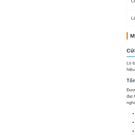
Ch
L
M
Cửa
Lò b
hiệu
Tổn
Được
đạt 
nghi