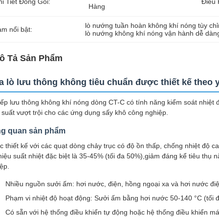
i Tiết Đóng Gói:
Điều 
Hàng
lò nướng tuần hoàn không khí nóng tùy ch
àm nổi bật:
lò nướng không khí nóng vận hành dễ dàn
ô Tả Sản Phẩm
 lò lưu thông không tiêu chuẩn được thiết kế theo 
ếp lưu thông không khí nóng dòng CT-C có tính năng kiểm soát nhiệt độ
 suất vượt trội cho các ứng dụng sấy khô công nghiệp.
g quan sản phẩm
 thiết kế với các quạt dòng chảy trục có độ ồn thấp, chống nhiệt độ ca
hiệu suất nhiệt đặc biệt là 35-45% (tối đa 50%),giảm đáng kể tiêu thụ nă
ệp.
Nhiều nguồn sưởi ấm: hơi nước, điện, hồng ngoại xa và hơi nước đi
Phạm vi nhiệt độ hoạt động: Sưởi ấm bằng hơi nước 50-140 °C (tối đ
Có sẵn với hệ thống điều khiển tự động hoặc hệ thống điều khiển má