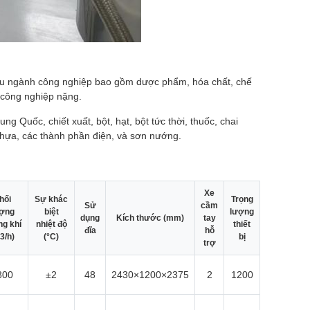
hiều ngành công nghiệp bao gồm dược phẩm, hóa chất, chế
 công nghiệp nặng.
ng Quốc, chiết xuất, bột, hạt, bột tức thời, thuốc, chai
 nhựa, các thành phần điện, và sơn nướng.
Xe
hối
Sự khác
Trọng
Sử
cầm
ợng
biệt
lượng
dụng
Kích thước (mm)
tay
g khí
nhiệt độ
thiết
đĩa
hỗ
3/h)
(°C)
bị
trợ
800
±2
48
2430×1200×2375
2
1200