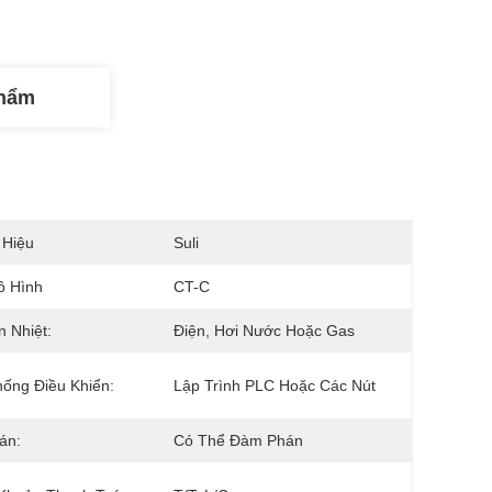
Phẩm
 Hiệu
Suli
ô Hình
CT-C
 Nhiệt:
Điện, Hơi Nước Hoặc Gas
ống Điều Khiển:
Lập Trình PLC Hoặc Các Nút
án:
Có Thể Đàm Phán