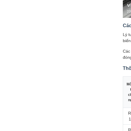
Các
Lý t
biến
Các 
đóng
Thô
Mô
c
n
R
1
R