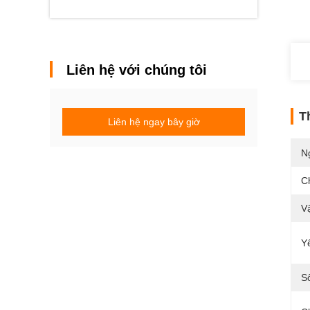
Liên hệ với chúng tôi
T
Liên hệ ngay bây giờ
N
C
Vậ
Y
S