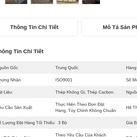
Thông Tin Chi Tiết
Mô Tả Sản 
hông Tin Chi Tiết
guồn Gốc
Trung Quốc
Hàng
hứng Nhận
ISO9001
Số M
t Liệu:
Thép Không Gỉ, Thép Cacbon
Nguồn
Thực Hiện Theo Đơn Đặt 
êu Cầu Sản Xuất:
Hệ Th
Hàng, Tùy Chỉnh Không Chuẩn
ố Lượng Đặt Hàng Tối Thiểu:
3 Bộ
Giá B
Theo Yêu Cầu Của Khách 