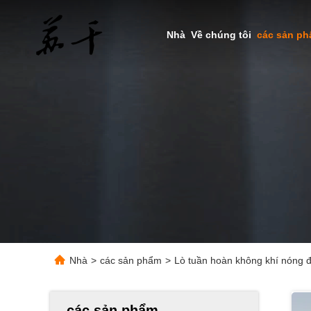
Nhà
Về chúng tôi
các sản p
Nhà
>
các sản phẩm
>
Lò tuần hoàn không khí nóng đố
các sản phẩm