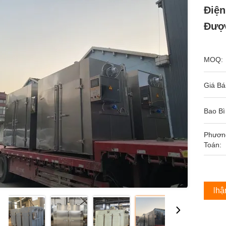
Điện
Được
MOQ:
Giá Bá
Bao Bì
Phươn
Toán:
Nhận