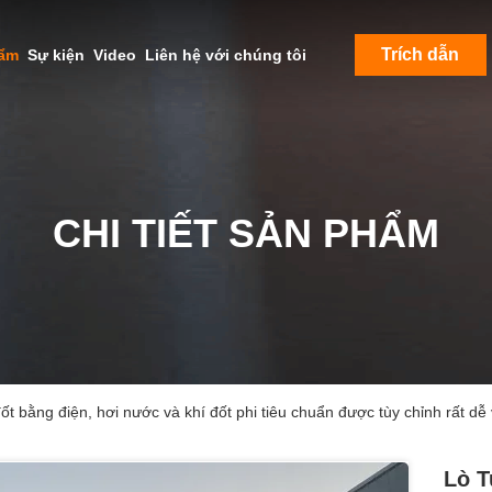
Trích dẫn
hẩm
Sự kiện
Video
Liên hệ với chúng tôi
CHI TIẾT SẢN PHẨM
t bằng điện, hơi nước và khí đốt phi tiêu chuẩn được tùy chỉnh rất dễ
Lò T