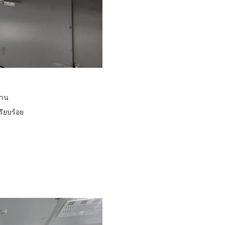
งาน
ียบร้อย