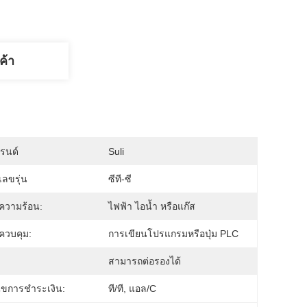
ค้า
บรนด์
Suli
ลขรุ่น
ซีที-ซี
ความร้อน:
ไฟฟ้า ไอน้ำ หรือแก๊ส
ควบคุม:
การเขียนโปรแกรมหรือปุ่ม PLC
:
สามารถต่อรองได้
นไขการชำระเงิน:
ที/ที, แอล/C