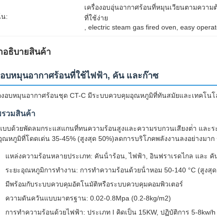
เครื่องอบอุ่นอากาศร้อนที่หมุนเวียนตามความต
้น:
ที่ใช้ง่าย
, 
electric steam gas fired oven
, 
easy operat
ําอธิบายสินค้า
อบหมุนอากาศร้อนที่ใช้ไฟฟ้า, คัน และก๊าซ
่องอบหมุนอากาศร้อนชุด CT-C มีระบบควบคุมอุณหภูมิที่ทันสมัยและเทคโนโล
รวมสินค้า
บบด้วยพัดลมกระแสแกนที่ทนความร้อนสูงและความรบกวนเสียงต่ํา และระบบ
ุณหภูมิที่โดดเด่น 35-45% (สูงสุด 50%)ลดการบริโภคพลังงานลงอย่างมาก
แหล่งความร้อนหลายประเภท: คันน้ําร้อน, ไฟฟ้า, อินฟราเรดไกล และ คันน
ระยะอุณหภูมิการทํางาน: การทําความร้อนด้วยน้ําหอม 50-140 °C (สูงสุ
มีพร้อมกับระบบควบคุมอัตโนมัติหรือระบบควบคุมคอมพิวเตอร์
ความดันควันแบบมาตรฐาน: 0.02-0.8Mpa (0.2-8kg/m2)
การทําความร้อนด้วยไฟฟ้า: ประเภท I คิดเป็น 15KW, ปฏิบัติการ 5-8kw/h