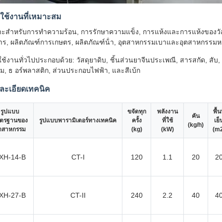
ใช้งานที่เหมาะสม
ะสําหรับการทําความร้อน, การรักษาความแข็ง, การแห้งและการแห้งของวั
ร, ผลิตภัณฑ์การเกษตร, ผลิตภัณฑ์น้ํา, อุตสาหกรรมเบาและอุตสาหกรรมห
ช้งานทั่วไปประกอบด้วย: วัสดุยาดิบ, ชิ้นส่วนยาจีนประเพณี, สารสกัด, สับ, เม็ด
้ม, ธ อร์พลาสติก, ส่วนประกอบไฟฟ้า, และสีเบ้ก
ละเอียดเทคนิค
รูปแบบ
ขจัดทุก
พลังงาน
พื้นท
คัน
ตรฐานของ
รูปแบบพารามิเตอร์ทางเทคนิค
ครั้ง
ที่ใช้
เย็
(kg/h)
ุตสาหกรรม
(kg)
(kW)
(m2
XH-14-B
CT-I
120
1.1
20
2
XH-27-B
CT-II
240
2.2
40
4