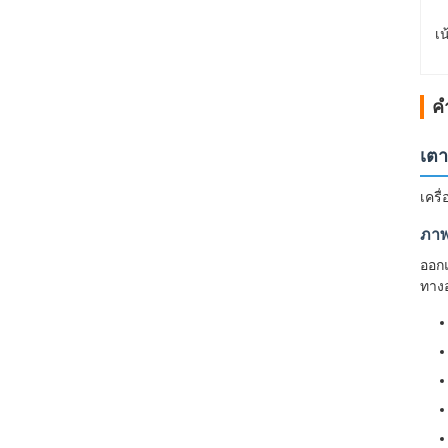
เน
ค
เตา
เครื
ภาพ
ออกแ
ทางอ