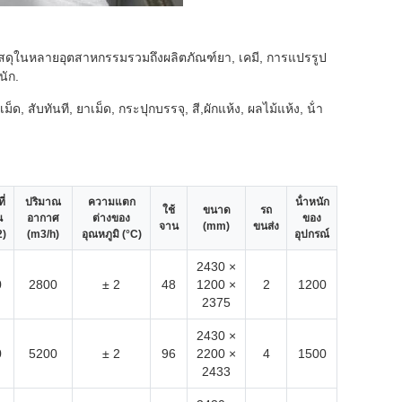
สดุในหลายอุตสาหกรรมรวมถึงผลิตภัณฑ์ยา, เคมี, การแปรรูป
นัก.
, สับทันที, ยาเม็ด, กระปุกบรรจุ, สี,ผักแห้ง, ผลไม้แห้ง, น้ํา
ี่
ปริมาณ
ความแตก
น้ําหนัก
ใช้
ขนาด
รถ
น
อากาศ
ต่างของ
ของ
จาน
(mm)
ขนส่ง
)
(m3/h)
อุณหภูมิ (°C)
อุปกรณ์
2430 ×
0
2800
± 2
48
1200 ×
2
1200
2375
2430 ×
0
5200
± 2
96
2200 ×
4
1500
2433