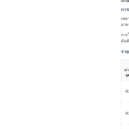
การ
เหมา
อาหา
การใ
มันต
ราย
มา
อ
R
R