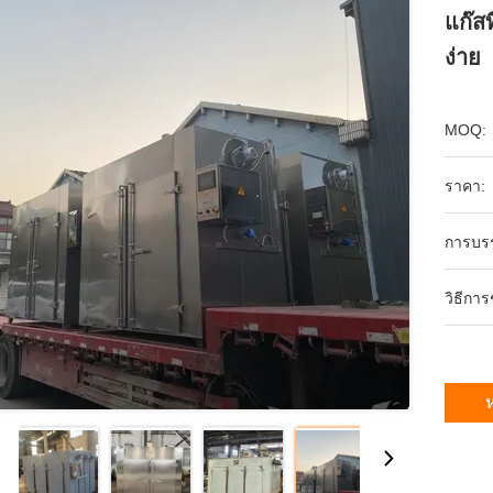
แก๊ส
ง่าย
MOQ:
ราคา:
การบร
วิธีกา
ห