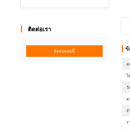
ติดต่อเรา
ข
ติดต่อตอนนี้
สถ
ได
วั
ค
จำ
ร