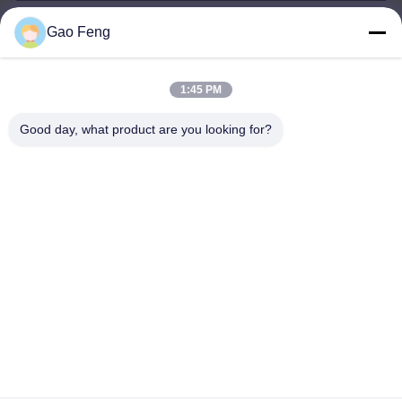
Gao Feng
suli@sulidry.com
E-mail
1:45 PM
Good day, what product are you looking for?
0086-519-88670331
फोन
Changzhou Su Li drying equipment Co., Ltd.