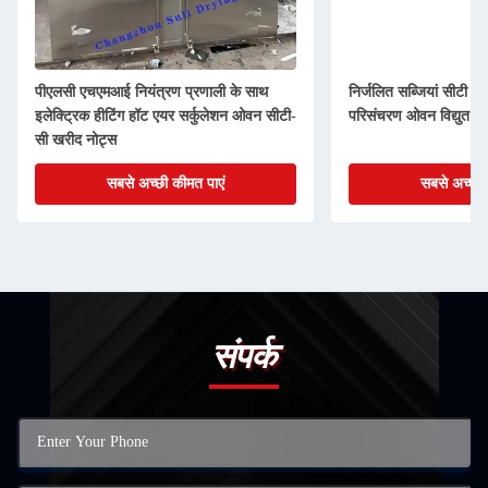
पीएलसी एचएमआई नियंत्रण प्रणाली के साथ
निर्जलित सब्जियां सीटी श्र
इलेक्ट्रिक हीटिंग हॉट एयर सर्कुलेशन ओवन सीटी-
परिसंचरण ओवन विद्युत हीट
सी खरीद नोट्स
सबसे अच्छी कीमत पाएं
सबसे अच्छी 
संपर्क