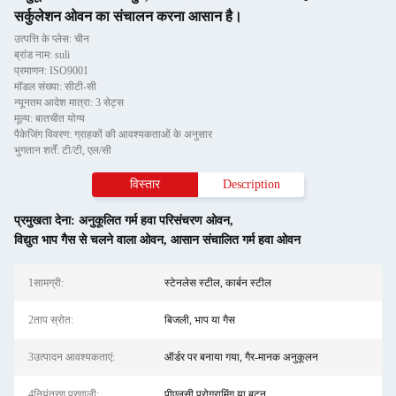
सर्कुलेशन ओवन का संचालन करना आसान है।
उत्पत्ति के प्लेस: चीन
ब्रांड नाम: suli
प्रमाणन: ISO9001
मॉडल संख्या: सीटी-सी
न्यूनतम आदेश मात्रा: 3 सेट्स
मूल्य: बातचीत योग्य
पैकेजिंग विवरण: ग्राहकों की आवश्यकताओं के अनुसार
भुगतान शर्तें: टी/टी, एल/सी
विस्तार
Description
प्रमुखता देना:
अनुकूलित गर्म हवा परिसंचरण ओवन
,
विद्युत भाप गैस से चलने वाला ओवन
,
आसान संचालित गर्म हवा ओवन
1सामग्री:
स्टेनलेस स्टील, कार्बन स्टील
2ताप स्रोत:
बिजली, भाप या गैस
3उत्पादन आवश्यकताएं:
ऑर्डर पर बनाया गया, गैर-मानक अनुकूलन
4नियंत्रण प्रणाली:
पीएलसी प्रोग्रामिंग या बटन