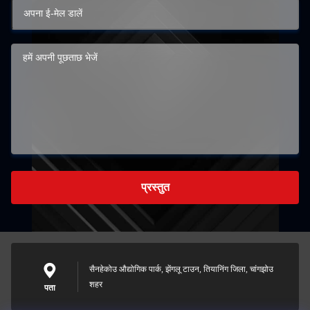
प्रस्तुत
सैनहेकोउ औद्योगिक पार्क, झेंगलू टाउन, तियानिंग जिला, चांगझोउ
शहर
पता