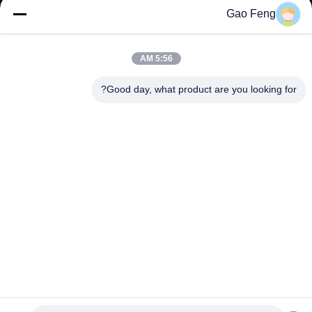
Gao Feng
إرسال
5:56 AM
Good day, what product are you looking for?
حديقة سانهيكو الصناعية، مدينة تشنغلو، منطقة تيانينغ، مدينة
تشانغجو
العنوان
suli@sulidry.com
E-mail
0086-519-88670331
الهاتف