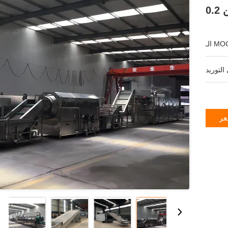
ـ MOQ:
عر