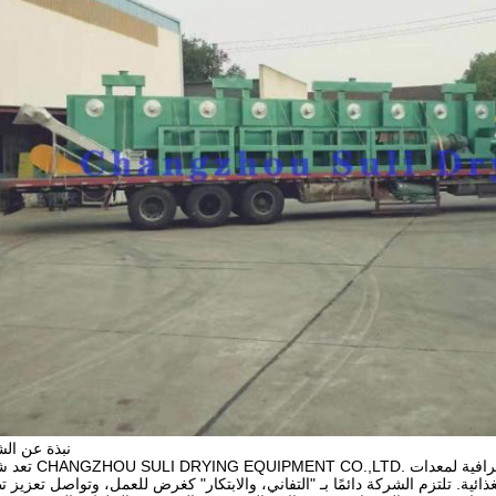
نبذة عن ال
تعد شركة CHANGZHOU SULI DRYING EQUIPMENT CO.,LTD. من الشركات 
لغذائية. تلتزم الشركة دائمًا بـ "التفاني، والابتكار" كغرض للعمل، وتواصل تعزيز ت