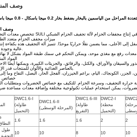
وصف المنت
حل من الياسمين بالبخار بضغط بخار 0.2 ميجا باسكال - 0.8 ميجا باسكال
وصف الم
تخصص معدات التجفيف SULI في إنتاج مجففات الحزام لآلة تجفيف الحزام الشبكي
ميزات مجفف الحزام متعدد الط
عالية وجودة جيدة.
المواد الم
ذور والسيقان والأوراق، والكتل، والرقائق، والجزيئات الكبيرة، ويمكنها أيضًا الاح
بالعناصر الغذائية والألوان للمنتجات قدر الإمكان.
خصائص ال
DWC1.6-I
DWC1.6-III
DWC2-I
DWC2
DWC1.6-II
(المرحلة
(محطة
(طاولة
(طاولة
الم
(المرحلة الوسطى)
التحميل)
التفريغ)
التحميل)
ع
1.6
1.6
1.6
2
2
النطاق
طول 
10
10
8
10
10
التجفيف