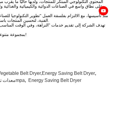
المحتوى التكنولوجي المبتكر للمنتجات، ولديها حاليًا ما يقر
على نطاق واسع في الصناعات الدوائية والكيميائية والغذائية وال
منذ تأسيسها، مع الالتزام بفلسفة العمل "تطوير التكنولوجيا للصن
الفنية، لتحسين المنتجات باستمرار، والتحديث والتطوير لضمان منتجات متقدمة وعالية الجودة وخدمة جيدة للعملاء.
تهدف الشركة إلى تقديم خدمات "النزاهة، وفي الوقت المناسب،
ترحب شركة SuLi بمجموعة متنوعة من النماذج الأولية، وترحب بالأصدقاء لزيارة اختباراتنا المصغرة!
Vegetable Belt Dryer,Energy Saving Belt Dryer
,
Energy Saving Belt Dryer
,
مجفف حزام شبكة الياسمين,آلة تجفيف الحزام 0.2mpa,0معدات تجفيف الحزام بـ8mpa