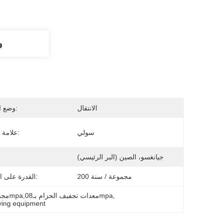
و
الانتقال
وضع التدفئة:
سولي
علامة تجارية:
جيانغسو، الصين (البر الرئيسي)
200 مجموعة / سنة
القدرة على العرض:
, 
مجفف حزام شبكة الياسمين,آلة تجفيف الحزام 0.2mpa,0معدات تجفيف الحزام بـ8mpa
ying equipment