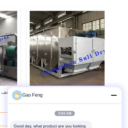
نظام تحكم PLC HMI المتقدم DW /
Gao Feng
DWC غليان كربون نشط متعدد الطبقات
مجفف الحزام للمواد 316l
3:04 AM
اتصل بنا الآن
Good day, what product are you looking 