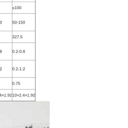
≤100
0
50-150
327.5
.8
0.2-0.8
.2
0.2-1.2
0.75
4×1.92
10×2.4×1.92