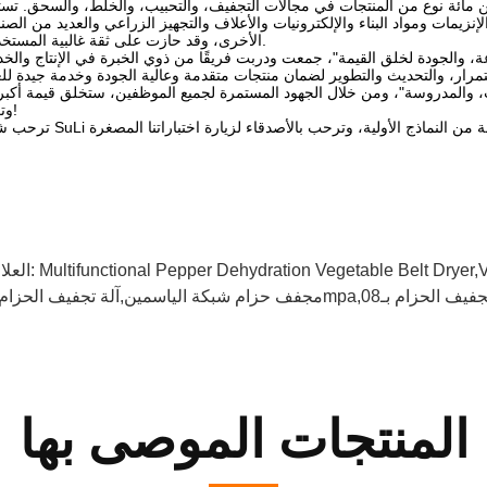
ب من مائة نوع من المنتجات في مجالات التجفيف، والتحبيب، والخلط، والسحق. تس
إنزيمات ومواد البناء والإلكترونيات والأعلاف والتجهيز الزراعي والعديد من الصن
الأخرى، وقد حازت على ثقة غالبية المستخدمين.
اعة، والجودة لخلق القيمة"، جمعت ودربت فريقًا من ذوي الخبرة في الإنتاج والخ
 والمدروسة"، ومن خلال الجهود المستمرة لجميع الموظفين، ستخلق قيمة أكبر
وتعيدها!
Multifunctional Pepper Dehydration Vegetable Belt Dryer,
العلامات:
المنتجات الموصى بها