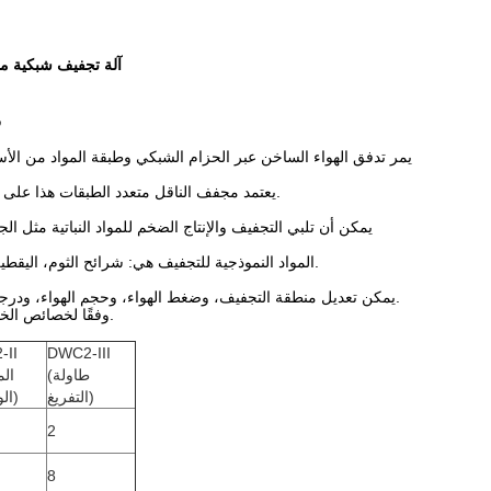
آلة تجفيف شبكية متعددة المرا
ت
2. يعتمد مجفف الناقل متعدد الطبقات هذا على معدات رفع مع مغذي موحد، ويمكن التحكم في سمك طبقة المواد بشكل لا نهائي.
يمكن أن تلبي التجفيف والإنتاج الضخم للمواد النباتية مثل الج
المواد النموذجية للتجفيف هي: شرائح الثوم، اليقطين، الجزر، الكونجاك، اليام، براعم الخيزران، الفجل الحار، البصل، التفاح وما إلى ذلك.
يمكن تعديل منطقة التجفيف، وضغط الهواء، وحجم الهواء، ودرجة حرارة التجفيف، وسرعة الحزام. للتكيف مع خصائص الخضروات ومتطلبات الجودة.
وفقًا لخصائص الخضروات، يمكن استخدام عمليات تكنولوجية مختلفة وإضافة معدات مساعدة ضرورية.
-II
DWC2-III
(طاولة
التفريغ)
الوسطى)
2
8