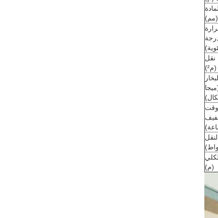
ادة
(مم)
ارة
درجة
وية)
نقل
م²)
خار
ميجا
كال)
قت
جفيف
عة)
لنقل
واط)
لكلي
(م)