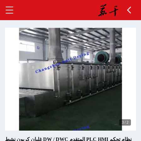
نظام تحكم PLC HMI المتقدم DW / DWC غليان كربون نشط