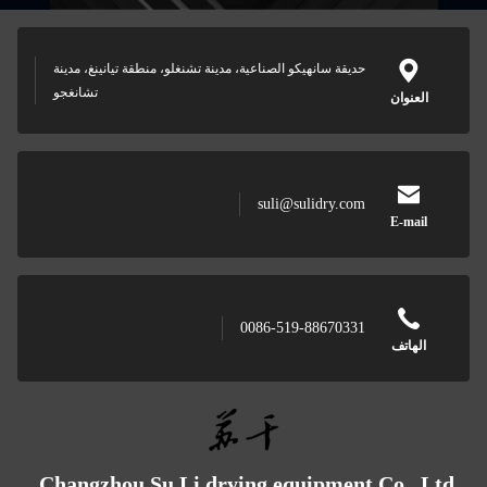
نهيكو الصناعية، مدينة تشنغلو، منطقة تيانينغ، مدينة
تشانغجو
suli@sulid
0086-519-88
Changzhou Su Li drying equipm