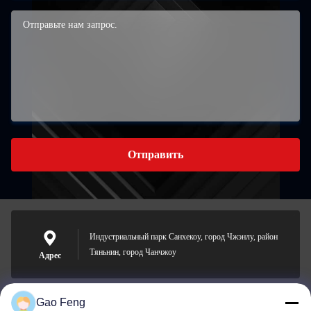
Отправить
Индустриальный парк Санхекоу, город Чжэнлу, район
Тяньнин, город Чанчжоу
Адрес
Gao Feng