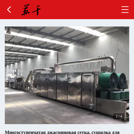
2
/
4
Многоступенчатая джасминовая сетка, сушилка для