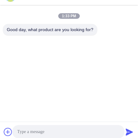
suli@sulidry.com
E-mail
1:33 PM
Good day, what product are you looking for?
0086-519-88670331
Телефон
Changzhou Su Li drying equipment Co., Ltd.
Лучшая цена
Get a Quote
Changzhou Su Li drying equipment Co., Ltd.