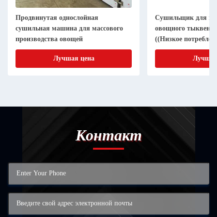
Продвинутая однослойная
Сушильщик для пе
сушильная машина для массового
овощного тыквенно
производства овощей
((Низкое потреблен
высокая урожайнос
Лучшая цена
Лучшая
времени)
Контакт