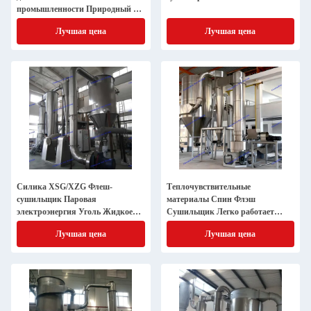
промышленности Природный газ
источник тепла
Лучшая цена
Лучшая цена
Силика XSG/XZG Флеш-
Теплочувствительные
сушильщик Паровая
материалы Спин Флэш
электроэнергия Уголь Жидкое
Сушильщик Легко работает
топливо или газ
Электромеханическое нагревание
Лучшая цена
Лучшая цена