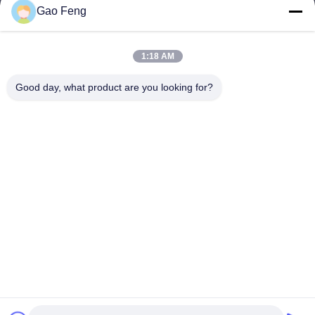
Gao Feng
suli@sulidry.com
E-mail
1:18 AM
Good day, what product are you looking for?
0086-519-88670331
Телефон
Changzhou Su Li drying equipment Co., Ltd.