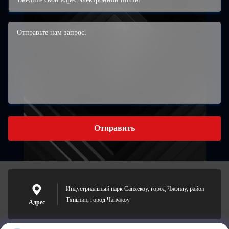
Отправить
Индустриальный парк Санхекоу, город Чжэнлу, район
Тяньнин, город Чанчжоу
Адрес