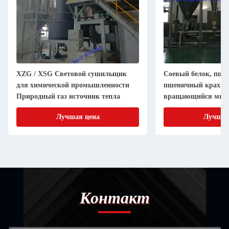
XZG / XSG Световой сушильщик
Соевый белок, пше
для химической промышленности
пшеничный крахм
Природный газ источник тепла
вращающийся миг
сушильщик
Лучшая цена
Лучшая
Контакт