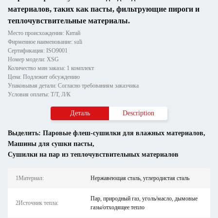
материалов, таких как пасты, фильтрующие пироги и
теплочувствительные материалы.
Место происхождения: Китай
Фирменное наименование: suli
Сертификация: ISO9001
Номер модели: XSG
Количество мин заказа: 1 комплект
Цена: Подлежит обсуждению
Упаковывая детали: Согласно требованиям заказчика
Условия оплаты: Т/Т, Л/К
Деталь
Description
Выделить:
Паровые флеш-сушилки для влажных материалов
,
Машины для сушки пасты
,
Сушилки на пар из теплочувствительных материалов
1Материал:
Нержавеющая сталь, углеродистая сталь
Пар, природный газ, уголь/масло, дымовые
2Источник тепла:
газы/отходящее тепло