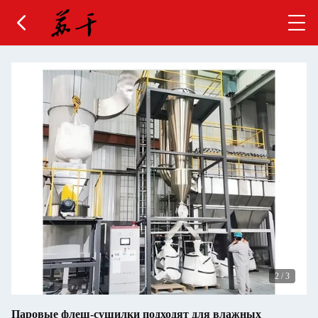
2
/
3
Паровые флеш-сушилки подходят для влажных