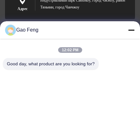
Индустриальный парк Санхекоу, город Чжэнлу, район
Тяньнин, город Чанчжоу
Адрес
Gao Feng
suli@sulidry.com
E-mail
12:02 PM
Good day, what product are you looking for?
0086-519-88670331
Телефон
Changzhou Su Li drying equipment Co., Ltd.