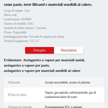
come paste, torte filtranti e materiali sensibili al calore.
Luogo di origine: Cina
Marca: suli
Certificazione: ISO9001
Numero di modello: XSG
Quantità di ordine minimo: 1 insieme
Prezzo: Negoziabile
Imballaggi particolari: Secondo le esigenze del cliente
Termini di pagamento: T/T, L/C
Dettaglio
Description
Evidenziare:
Asciugatrice a vapore per materiali umidi
,
asciugatrice a vapore per paste
,
asciugatrice a vapore per materiali sensibili al calore
1Materiale:
Acciaio inossidabile, acciaio al carbonio
Vapore, gas naturale, carbone/petrolio, gas di
2Fonte di calore:
combustione/calore di scarto
3Sistema di controllo:
Programmazione PLC o pulsanti