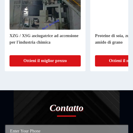
XZG / XSG asciugatrice ad accensione
Proteine di soia, zuc
per l'industria chimica
amido di grano
Ottieni il miglior prezzo
Ottieni il mi
Contatto