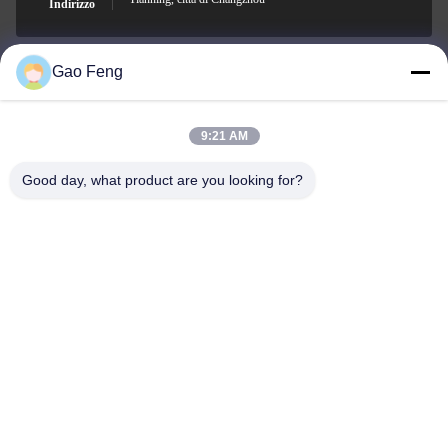
Indirizzo
Gao Feng
suli@sulidry.com
E-mail
9:21 AM
Good day, what product are you looking for?
0086-519-88670331
Telefono
Changzhou Su Li drying equipment Co., Ltd.