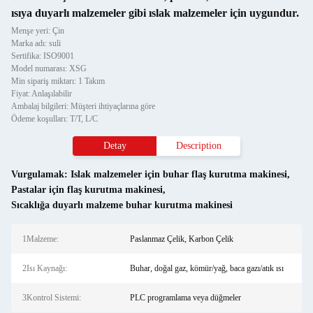
ısıya duyarlı malzemeler gibi ıslak malzemeler için uygundur.
Menşe yeri: Çin
Marka adı: suli
Sertifika: ISO9001
Model numarası: XSG
Min sipariş miktarı: 1 Takım
Fiyat: Anlaşılabilir
Ambalaj bilgileri: Müşteri ihtiyaçlarına göre
Ödeme koşulları: T/T, L/C
Detay
Description
Vurgulamak:
Islak malzemeler için buhar flaş kurutma makinesi
,
Pastalar için flaş kurutma makinesi
,
Sıcaklığa duyarlı malzeme buhar kurutma makinesi
1Malzeme:
Paslanmaz Çelik, Karbon Çelik
2Isı Kaynağı:
Buhar, doğal gaz, kömür/yağ, baca gazı/atık ısı
3Kontrol Sistemi:
PLC programlama veya düğmeler