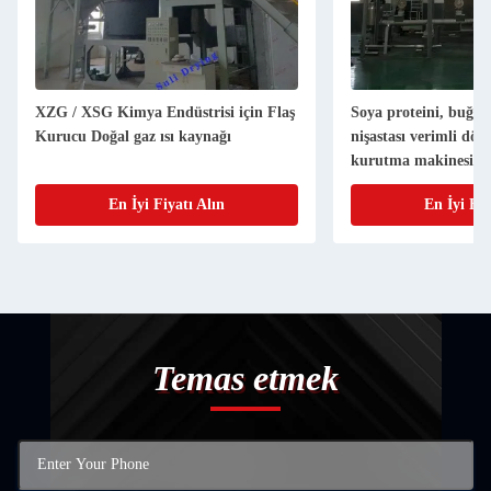
XZG / XSG Kimya Endüstrisi için Flaş
Soya proteini, buğda
Kurucu Doğal gaz ısı kaynağı
nişastası verimli dön
kurutma makinesi
En İyi Fiyatı Alın
En İyi Fiy
Temas etmek