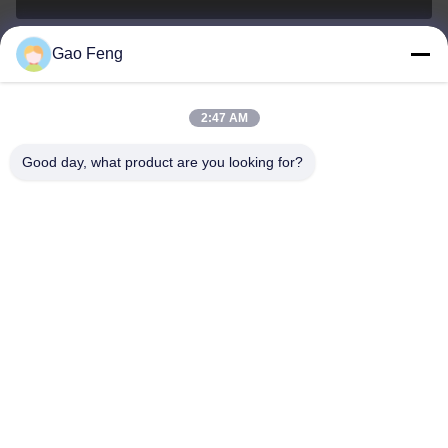
Gao Feng
suli@sulidry.com
E-mail
2:47 AM
Good day, what product are you looking for?
0086-519-88670331
Telefon.
Changzhou Su Li drying equipment Co., Ltd.