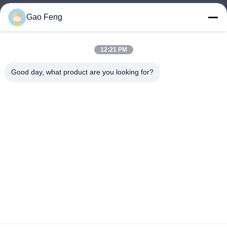
Gao Feng
suli@sulidry.com
E-mail
12:21 PM
Good day, what product are you looking for?
0086-519-88670331
โทรศัพท์
Changzhou Su Li drying equipment Co., Ltd.