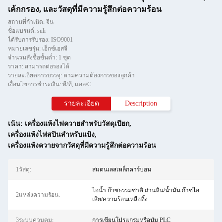
เค้กกรอง, และวัสดุที่มีความรู้สึกต่อความร้อน
สถานที่กำเนิด: จีน
ชื่อแบรนด์: suli
ได้รับการรับรอง: ISO9001
หมายเลขรุ่น: เอ็กซ์เอสจี
จำนวนสั่งซื้อขั้นต่ำ: 1 ชุด
ราคา: สามารถต่อรองได้
รายละเอียดการบรรจุ: ตามความต้องการของลูกค้า
เงื่อนไขการชำระเงิน: ที/ที, แอล/C
รายละเอียด
Description
เน้น:
เครื่องแห้งไฟควายสําหรับวัสดุเปียก
,
เครื่องแห้งไฟสปินสําหรับแป้ง
,
เครื่องแห้งควายจากวัสดุที่มีความรู้สึกต่อความร้อน
1วัสดุ:
สแตนเลสเหล็กคาร์บอน
ไอน้ำ ก๊าซธรรมชาติ ถ่านหิน/น้ำมัน ก๊าซไอ
2แหล่งความร้อน:
เสีย/ความร้อนเหลือทิ้ง
3ระบบควบคุม:
การเขียนโปรแกรมหรือปุ่ม PLC