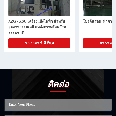
XZG / XSG เครื่องแห้งไฟฟ้า สําหรับ
โปรตีนสอย, น้ําตาลข
อุตสาหกรรมเคมี แหล่งความร้อนก๊าซ
ธรรมชาติ
หา ราคา ที่ ดี ที่สุด
หา ราคา ที่ 
ติดต่อ