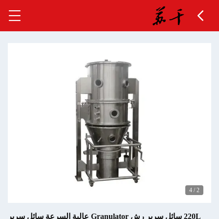
220L سائل سرير رش Granulator عالية السرعة سائل سرير