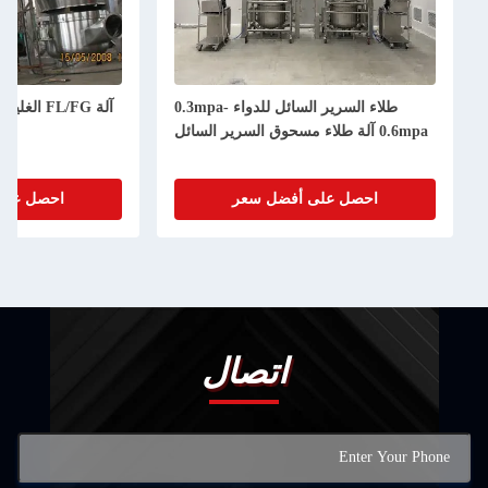
طلاء السرير السائل للدواء 0.3mpa-
آلة FL/FG الغليان للحبيبات
 مسحوق السرير السائل
صناع
احصل على أفضل سعر
احصل على أفضل سعر
اتصال