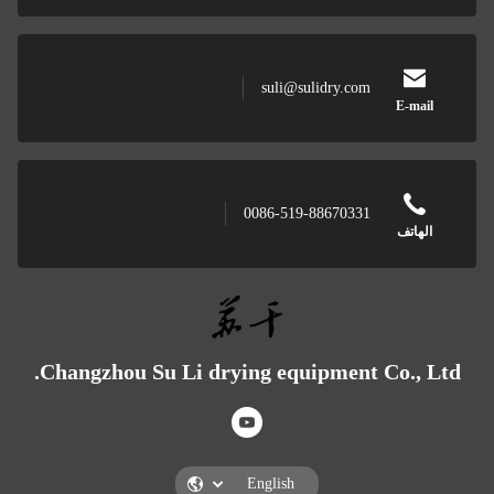
suli@sulidry.com
E-
0086-519-88670331
تف
Changzhou Su Li drying equipment Co.,