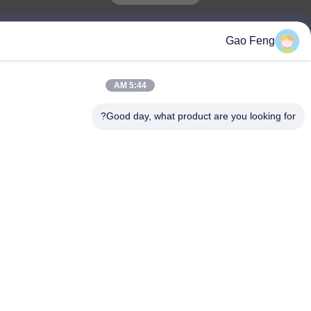
Changzhou Su Li drying equipment Co., Ltd.
Gao F
5:44 AM
Good day, what product are you loo