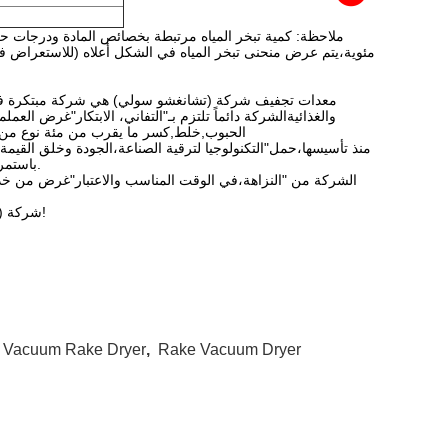
مئوية،يتم عرض منحنى تبخر المياه في الشكل أعلاه (للاستعراض في ا
والغذائيةالشركة دائماً تلتزم بـ"التفاني، الابتكار"غرض العم
الحبوب,خلط,كسر ما يقرب من مئة نوع من الم
منذ تأسيسها،حمل"التكنولوجيا لترقية الصناعة،الجودة وخلق القيمة
باستمرار،التحديث والتطوير لضمان أن المنتجات المتقدمة عالية الجودة وخدمة جيدة للعملاء.
الشركة من "النزاهة،في الوقت المناسب والاعتبار"غرض من خ
شركة (سولي) مع مجموعة متنوعة من نماذج النموذج، مرحباً بأصدقاء لزيارة اختبارنا الصغير!
,
Vacuum Rake Dryer
,
Rake Vacuum Dryer