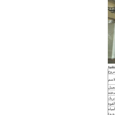
قنية
روع
لاسم
عمل
دفئة
ريك
لقوة
مياه
خنة)