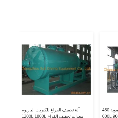
معدات مجفف القمامة العضوية 450L
آلة تجفيف الفراغ للكبريت الباريوم
مع
1200L 1800L معدات تجفيف الفراغ