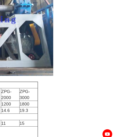
ZPG-
ZPG-
2000
3000
1200
1800
14.6
19.3
11
15