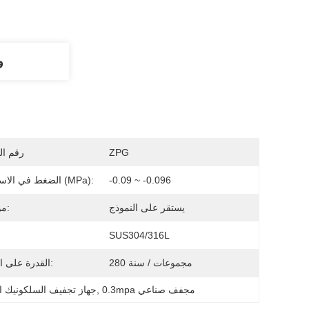
و
ZPG
رقم ال
-0.09 ~ -0.096
الضغط في الاسطوانة (MPa):
يستقر على النموذج
مواصفة:
SUS304/316L
280 مجموعات / سنة
القدرة على العرض:
0.3mpa مجفف صناعي
, 
جهاز تجفيف السلكونيك ا