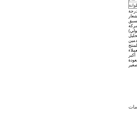
وانة
ه مرتبطة بخصائص المادة ودرجات حرارة دخول الهواء الساخن ودرجة خروجه. عندما تكون درجة حرارة الخروج 90 درجة
شعار
ركة
(تشانغزو سولي) معدات تجفيف شركة (تشانغشو سولي) هي شركة مبتكرة في صناعة التجفيفشركات الإنتاج المهنية في صناعة الآلات الكيميائية
حليل
دمين
منتج
أكبر