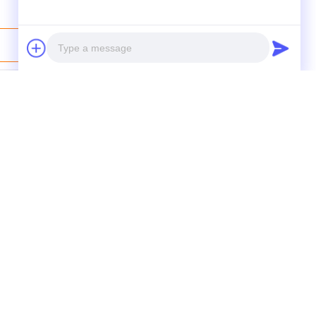
اتصل بنا الآن
Photo
Video Call
Audio Call
الهاتف: +8615716783323
| الصين جودة جيدة مجفف الرذاذ المورد. حقوق الطبع والنشر © 2024-2026 dryerindustrial.com . كل الحقوق محفوظة.