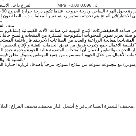
-0.09 إلى 0.096
MPa
الفراغ داخل الاسط
ملاحظة: كمية تبخر الميا
لاختيار)لأن المنتج يتم تحديثه باستمرار، يتم تغيير المعلمات ذات الصلة دون إ
مسبق.
ملف الش
لمواصلة تعزيز تطوير المحتويات التكنولوجية المبتكرة من المنتجات والمنتج حاليا,ت
نتجات.المعالجة الزراعية والعديد من الصناعات الأخرىلقد فاز بأغلبية المستخ
"فلسفة الأعمال،جمع وتدرب فريق من فريق الخدمات التقنية والإنتاج،لتحسين ال
دمات الأعمال،من خلال الجهود المستمرة من جميع الموظفين،سوف تخلق قيمة 
بالنسبة لك والعودة!
مجفف الشفرة الصناعي,فراغ أشعل النار مجفف,مجفف الفراغ
العلامات: