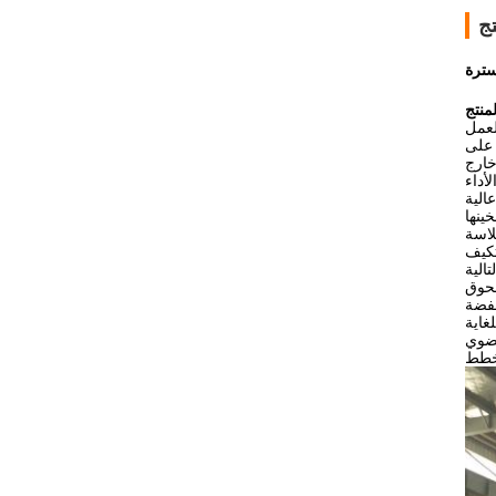
ج
نتج
لعمل
 على
أداء
تكيف
عضوي
طط