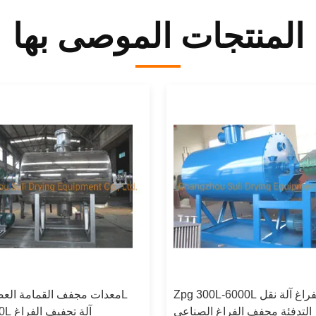
المنتجات الموصى بها
Zpg 300L-6000L مجفف الفراغ آلة نقل
التدفئة مجفف الفراغ الصناعي
600L 900L آلة تجفيف الفراغ