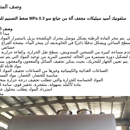
وصف المنت
ضغط التصميم للسترة MPa 0.3 سلفونيك أسيد سيليكات مجفف آلة من جيانغ سو
وصف الم
مبدأ ا
فقي. يتم تبخر المادة الرطبة بشكل موصل.محرك المكشحة يزيل باستمرار المواد
خصائص ال
يتم تعيين الجهاز للتحريك، بحيث يمكن تجفيف السائل والمعجون والمعجون بسلاسة.
مواد قابلة لل
الصناعات الغذائية والكيميائية وغيرها من الصناعات تجفيف المواد التالية:
مناسبة للخضار، الخضار، مواد المسحوق.
المواد الحساسة للحرارة والتي تتطلب تجفيف درجة حرارة منخفضة.
مادة تُأكسّد بسهولة، متفجرة، تحفيز قوي، سامة للغاية.
استرداد المواد يتطلب محلول 
مخ