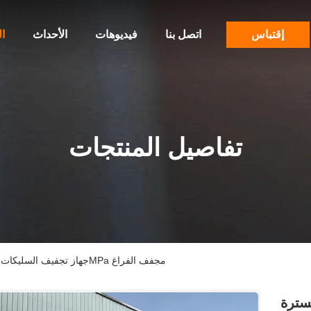
إقتباس
اتصل بنا
فيديوهات
الأحداث
ا
تفاصيل المنتجات
جهاز تجفيف السليكات الحمض الكبريتيني السترة الصناعية 0.3MPa مجفف الفراغ
سترة