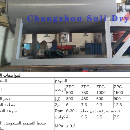
المواصفات الت
النموذج
المش
ZPG-
ZPG-
ZPG-
ZPG-
الوحدة
ا
500
750
1000
1500
900
600
450
300
(ل)
حجم ال
12.3
9.3
7.6
6
م2
منطقة الت
6-30 تنظيم سرعة بدون خطوات
Rpm
سرعة التح
7.5
5.5
5.5
4
كوايت
ا
ضغط التصميم السندويش (ال
MPa
≤ 0.3
السا