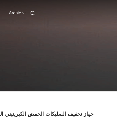
Arabic
جهاز تجفيف السليكات الحمض الكبريتيني ال