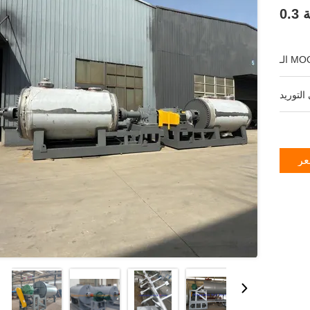
ـ MOQ:
عر