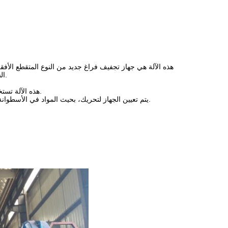
هذه الآلة هي جهاز تجفيف فراغ جديد من النوع المتقطع الأ
السطح الساخن ويشكل تدفقًا دائريًا في الحاويةبعد أن يتبخر الماء، مضخة الفراغ خارج.
هذه الآلة تستخدم مساحة كبيرة من التسخين السندويش، سطح نقل الحرارة، وكفاءة حرارية عالية.
يتم تعيين الجهاز لتحريك، بحيث المواد في الأسطوانة لتشكيل دورة مستمرة من الحالة، لتحسين المزيد من توحيد المواد التي يتم تسخينها.