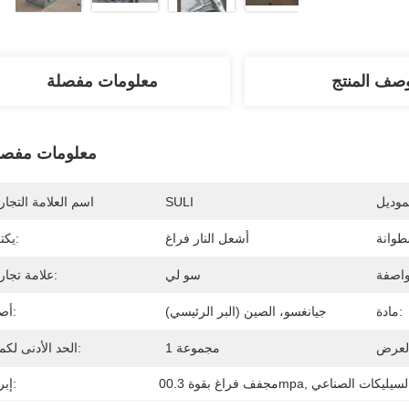
صف المنتج
معلومات مفصلة
معلومات مفصل
موديل
SULI
اسم العلامة التجار
أشعل النار فراغ
يكتب:
سو لي
علامة تجارية:
مادة:
جيانغسو، الصين (البر الرئيسي)
أصل:
1 مجموعة
الحد الأدنى لكمية:
لسيليكات الصناعي
, 
0مجفف فراغ بقوة 0.3mpa
إبراز: