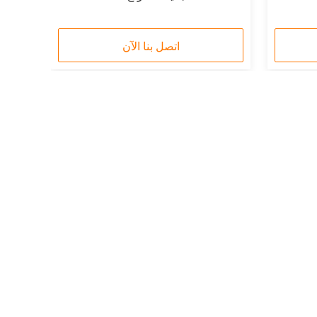
اتصل بنا الآن
حديقة سانهيكو الصناعية، مدينة تشنغلو، منطقة
تيانينغ، مدينة تشانغجو