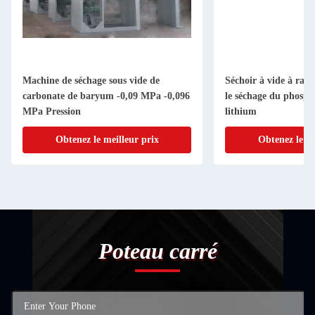
Machine de séchage sous vide de
Séchoir à vide à rayo
carbonate de baryum -0,09 MPa -0,096
le séchage du phospha
MPa Pression
lithium
Obtenez le meilleur prix
Obtenez le me
Poteau carré