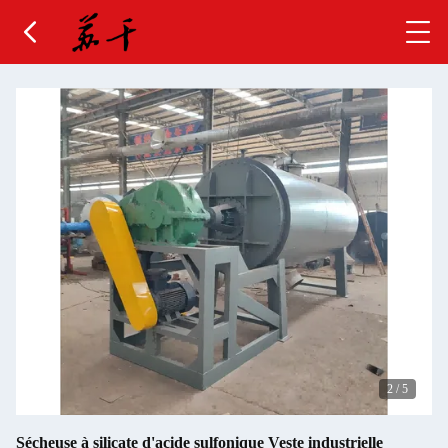
2
/
5
Sécheuse à silicate d'acide sulfonique Veste industrielle