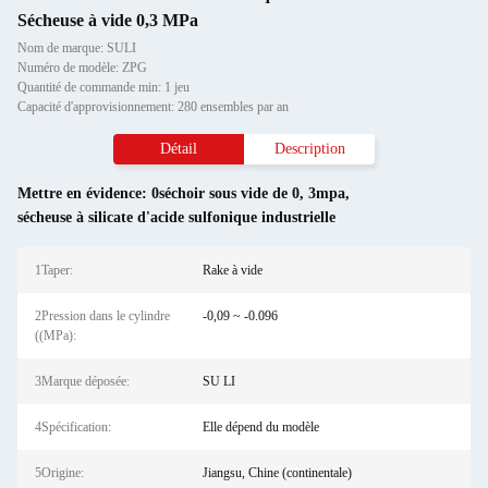
Sécheuse à vide 0,3 MPa
Nom de marque: SULI
Numéro de modèle: ZPG
Quantité de commande min: 1 jeu
Capacité d'approvisionnement: 280 ensembles par an
Détail
Description
Mettre en évidence:
0séchoir sous vide de 0
,
3mpa
,
sécheuse à silicate d'acide sulfonique industrielle
1Taper:
Rake à vide
2Pression dans le cylindre
-0,09 ~ -0.096
((MPa):
3Marque déposée:
SU LI
4Spécification:
Elle dépend du modèle
5Origine:
Jiangsu, Chine (continentale)