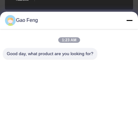
Gao Feng
suli@sulidry.com
E-mail
1:23 AM
Good day, what product are you looking for?
0086-519-88670331
Téléphone
Changzhou Su Li drying equipment Co., Ltd.