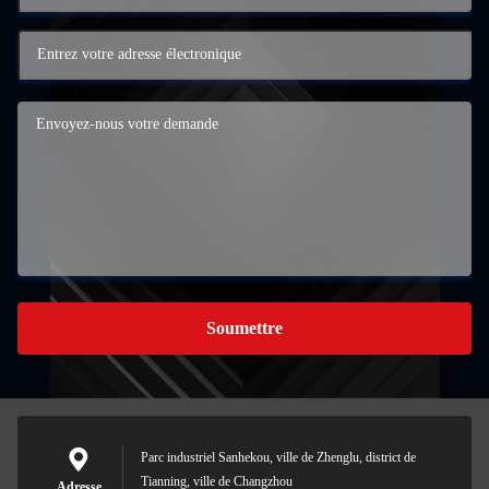
Soumettre
Parc industriel Sanhekou, ville de Zhenglu, district de
Tianning, ville de Changzhou
Adresse