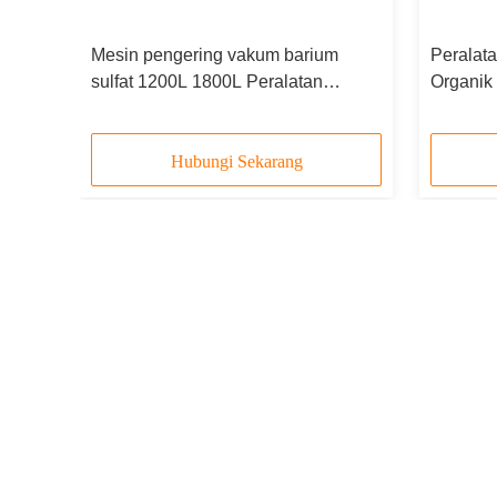
eri
Mesin pengering vakum barium
Peralat
 rak
sulfat 1200L 1800L Peralatan
Organik
pengeringan vakum
450L 60
Hubungi Sekarang
Taman Industri Sanhekou, Kota Zhenglu,