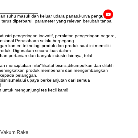
 dan suhu masuk dan keluar udara panas.kurva penguapan
k terus diperbarui, parameter yang relevan berubah tanpa
i pengeringan inovatif, peralatan pengeringan negara,
fesional.Perusahaan selalu berpegang
n konten teknologi produk dan produk saat ini memiliki
roduk. Digunakan secara luas dalam
n pertanian dan banyak industri lainnya, telah
n menciptakan nilai"filsafat bisnis,dikumpulkan dan dilatih
us meningkatkan produk,membenahi dan mengembangkan
k kepada pelanggan.
bisnis,melalui upaya berkelanjutan dari semua
!
 untuk mengunjungi tes kecil kami!
 Vakum Rake