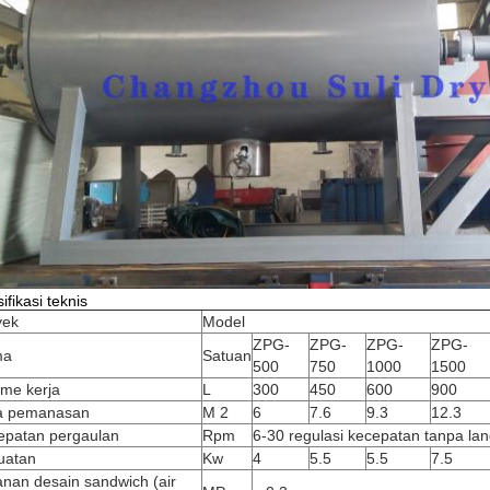
ifikasi teknis
yek
Model
ZPG-
ZPG-
ZPG-
ZPG-
ma
Satuan
500
750
1000
1500
ume kerja
L
300
450
600
900
a pemanasan
M 2
6
7.6
9.3
12.3
epatan pergaulan
Rpm
6-30 regulasi kecepatan tanpa la
uatan
Kw
4
5.5
5.5
7.5
nan desain sandwich (air