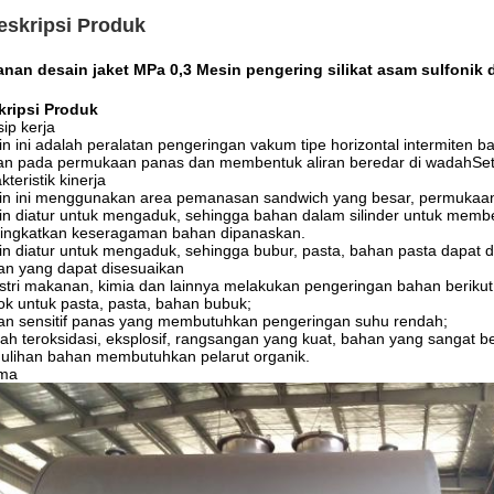
eskripsi Produk
nan desain jaket MPa 0,3 Mesin pengering silikat asam sulfonik d
kripsi Produk
sip kerja
n ini adalah peralatan pengeringan vakum tipe horizontal intermiten
an pada permukaan panas dan membentuk aliran beredar di wadahSet
kteristik kinerja
n ini menggunakan area pemanasan sandwich yang besar, permukaan tra
n diatur untuk mengaduk, sehingga bahan dalam silinder untuk memben
ingkatkan keseragaman bahan dipanaskan.
n diatur untuk mengaduk, sehingga bubur, pasta, bahan pasta dapat d
n yang dapat disesuaikan
stri makanan, kimia dan lainnya melakukan pengeringan bahan berikut
k untuk pasta, pasta, bahan bubuk;
n sensitif panas yang membutuhkan pengeringan suhu rendah;
h teroksidasi, eksplosif, rangsangan yang kuat, bahan yang sangat b
ulihan bahan membutuhkan pelarut organik.
ma