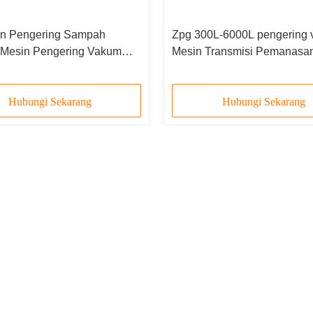
an Pengering Sampah
Zpg 300L-6000L pengering
 Mesin Pengering Vakum
Mesin Transmisi Pemanasa
0L 900L
Pengering vakum industri
Hubungi Sekarang
Hubungi Sekarang
Surel: suli@sulidry.com