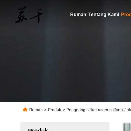
Rumah
Tentang Kami
Pro
Rumah
>
Produk
>
Pengering silikat asam sulfonik J
Produk