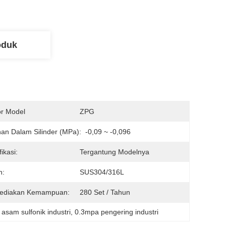
oduk
r Model
ZPG
an Dalam Silinder (MPa):
-0,09 ~ -0,096
ikasi:
Tergantung Modelnya
n:
SUS304/316L
ediakan Kemampuan:
280 Set / Tahun
t asam sulfonik industri
, 
0.3mpa pengering industri