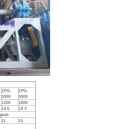
ZPG-
ZPG-
2000
3000
1200
1800
14.6
19.3
ngkah
11
15