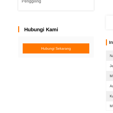
Penggiling
Hubungi Kami
I
Hubungi Sekarang
N
Je
M
As
K
M