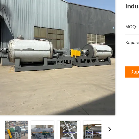
Indu
MOQ:
Kapasi
Dap