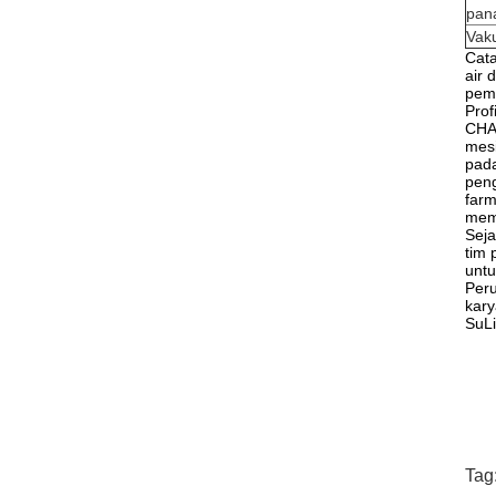
pan
Vaku
Cata
air 
pem
Prof
CHA
mesi
pada
peng
farm
mem
Seja
tim
untu
Peru
kary
SuLi
Tag