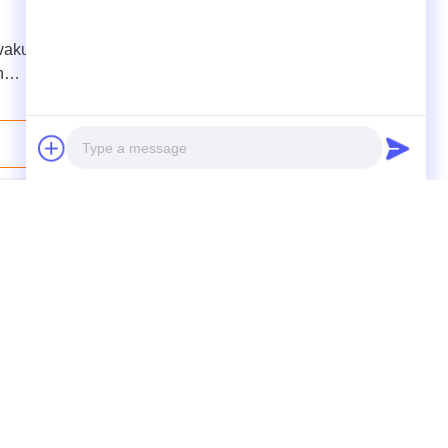
 vakum
ZPG Vacuum Rake Dryer Industrial
n
Untuk Serbuk Pigmen Anorganik
Hubungi Sekarang
Photo
Video Call
Audio Call
Telp: +8615716783323