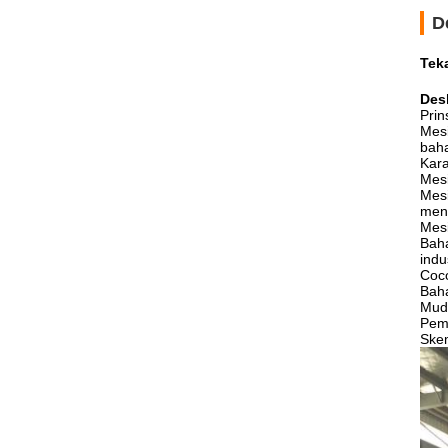
D
Teka
Des
Prin
Mesi
bah
Kara
Mesi
Mesi
men
Mesi
Baha
indu
Coco
Baha
Muda
Pem
Ske