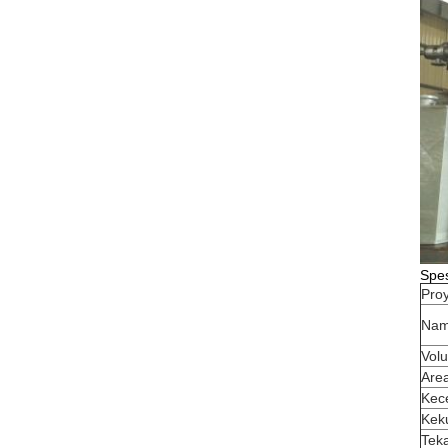
Spes
Pro
Na
Vol
Are
Kec
Kek
Teka