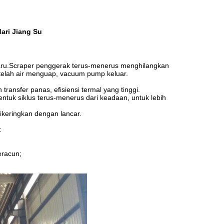
ari Jiang Su
 baru.Scraper penggerak terus-menerus menghilangkan
elah air menguap, vacuum pump keluar.
nsfer panas, efisiensi termal yang tinggi.
tuk siklus terus-menerus dari keadaan, untuk lebih
ikeringkan dengan lancar.
:
eracun;