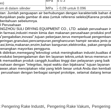
MPa
≤ 0.3
as)
m di dalam silinder
MPa
- 0,09 untuk 0.096
tan: Jumlah penguapan air berhubungan dengan karakteristik bahan
ditunjukkan pada gambar di atas (untuk referensi seleksi)Karena produ
beritahuan sebelumnya.
il Perusahaan
NGZHOU SULI DRYING EQUIPMENT CO., LTD. adalah perusahaan industr
n farmasi,industri mesin kimia dan makanan perusahaan produksi pro
"pengabdian,inovasi",tujuan pekerjaan,terus memperkuat pengembanga
eringan,granulasi,pencampuran,penghancuran hampir seratus jenis p
asi,kimia,makanan,enzim,bahan bangunan,elektronika, pakan,pengolaha
enangkan mayoritas pengguna.
k didirikan,memegang"teknologi untuk meningkatkan industri,kualitas da
 produksi berpengalaman dan tim layanan teknis,untuk terus-mener
k memastikan produk canggih,kualitas tinggi dan pelayanan yang bai
sahaan dengan "integritas, tepat waktu dan bijaksana" tujuan layanan 
awan,akan menciptakan nilai yang lebih besar untuk Anda dan kembali
 perusahaan dengan berbagai sampel prototipe, selamat datang teman
:
Pengering Rake Industri
,
Pengering Rake Vakum
,
Pengering