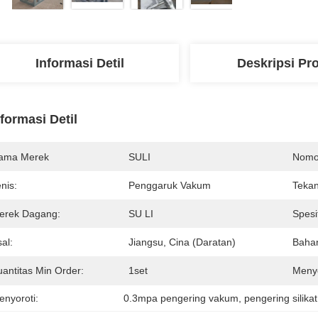
Informasi Detil
Deskripsi Pr
nformasi Detil
ama Merek
SULI
Nomo
nis:
Penggaruk Vakum
Tekan
erek Dagang:
SU LI
Spesif
al:
Jiangsu, Cina (Daratan)
Baha
uantitas Min Order:
1set
Meny
enyoroti:
0.3mpa pengering vakum
, 
pengering silika