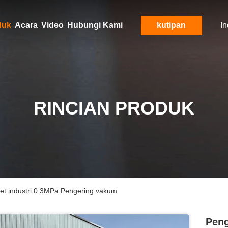
duk
Acara
Video
Hubungi Kami
kutipan
I
RINCIAN PRODUK
aket industri 0.3MPa Pengering vakum
Peng