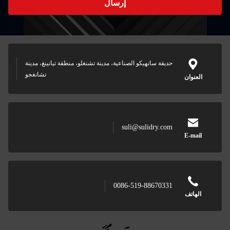
إرسال
نهيكو الصناعية، مدينة تشنغلو، منطقة تيانينغ، مدينة
تشانغجو
suli@suli
0086-519-88