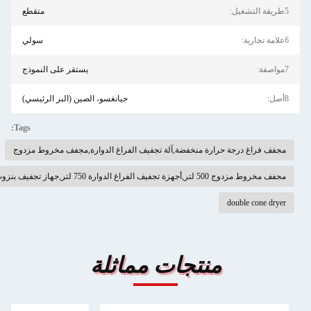
متقطع
سولي
يستقر على النموذج
جيانغسو، الصين (البر الرئيسي)
Tags:
منخفضة,آلة تجفيف الفراغ الدوارة,مجفف مخروط مزدوج
تجات مماثلة