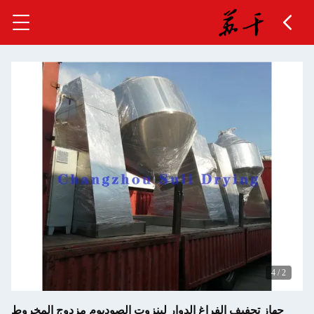
اغ الدوار لبنزوت الصوديوم مزدوج المخروط