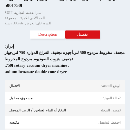
500l 750l
اسم العلامة التجارية: SULI
الحد الأدنى لكمية: 1 مجموعة
القدرة على العرض: 300sets / سنة
فصيل
Description
إبراز:
مجفف مخروط مزدوج 500 لتر,أجهزة تجفيف الفراغ الدوارة 750 لتر,جهاز
تجفيف بنزوت الصوديوم مزدوج المخروط
,
750l rotary vacuum dryer machine
,
sodium benzoate double cone dryer
الانتقال
مسحوق، محلول
البخار أو الماء الساخن أو الزيت الموصل
مكنسة